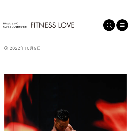
2022年10月9日
L
/
U
o
n
a
m
d
u
e
t
d
e
:
1
0
0
.
0
0
%