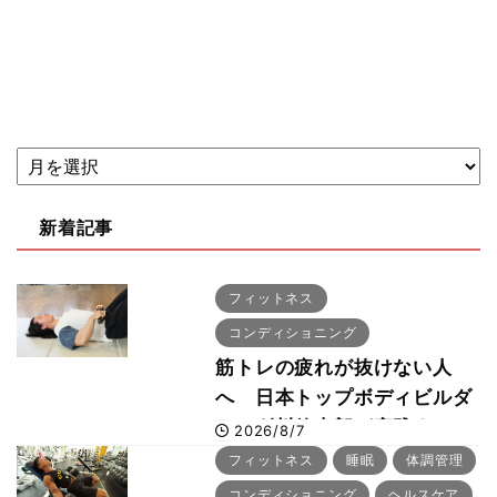
新着記事
フィットネス
コンディショニング
筋トレの疲れが抜けない人
へ 日本トップボディビルダ
ー・刈川啓志郎が実践する
2026/8/7
「回復習慣」
フィットネス
睡眠
体調管理
コンディショニング
ヘルスケア