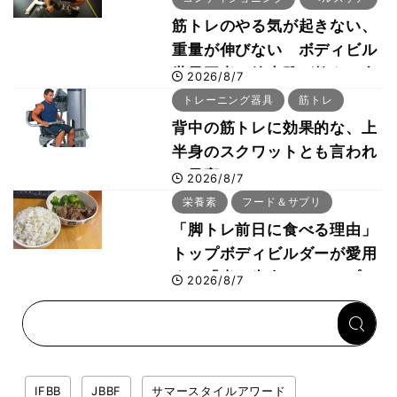
筋トレのやる気が起きない、
重量が伸びない ボディビル
世界王者・鈴木雅が教える食
2026/8/7
事・睡眠・呼吸の整え方
トレーニング器具
筋トレ
背中の筋トレに効果的な、上
半身のスクワットとも言われ
た最高マシン“ノーチラス・
2026/8/7
プルオーバーマシン”とは？
栄養素
フード＆サプリ
「脚トレ前日に食べる理由」
トップボディビルダーが愛用
する「米＋牛肉」のシンプル
2026/8/7
回復メシとは？
IFBB
JBBF
サマースタイルアワード