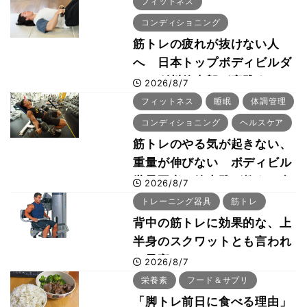
フィットネス
コンディショニング
筋トレの疲れが抜けない人
へ 日本トップボディビルダ
ー・刈川啓志郎が実践する
2026/8/7
「回復習慣」
フィットネス
睡眠
体調管理
コンディショニング
ヘルスケア
筋トレのやる気が起きない、
重量が伸びない ボディビル
世界王者・鈴木雅が教える食
2026/8/7
事・睡眠・呼吸の整え方
トレーニング器具
筋トレ
背中の筋トレに効果的な、上
半身のスクワットとも言われ
た最高マシン“ノーチラス・
2026/8/7
プルオーバーマシン”とは？
栄養素
フード＆サプリ
「脚トレ前日に食べる理由」