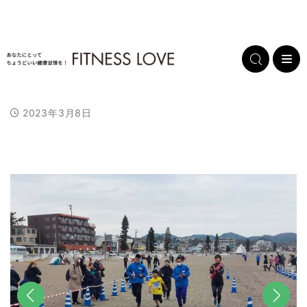
2023年3月8日
L
/
U
o
n
a
m
d
u
e
t
d
e
:
1
0
0
.
0
0
%