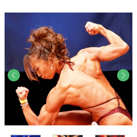
u
t
e
前へ
次へ