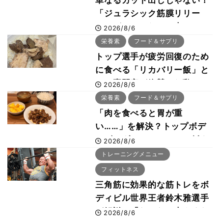
単なるカット出しじゃない！
「ジュラシック筋膜リリー
ス」が口コミだけで大ヒット
2026/8/6
した納得の理由 木澤大祐が
栄養素
フード＆サプリ
解説
トップ選手が疲労回復のため
に食べる「リカバリー飯」と
は？専門家が絶賛した鶏レバ
2026/8/6
ー活用法
栄養素
フード＆サプリ
「肉を食べると胃が重
い……」を解決？トップボデ
ィビルダーのリカバリー飯を
2026/8/6
専門家がロジカル解説
トレーニングメニュー
フィットネス
三角筋に効果的な筋トレをボ
ディビル世界王者鈴木雅選手
が解説！「なかなか大きくな
2026/8/6