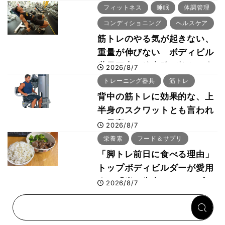
「回復習慣」
フィットネス
睡眠
体調管理
コンディショニング
ヘルスケア
筋トレのやる気が起きない、
重量が伸びない ボディビル
世界王者・鈴木雅が教える食
2026/8/7
事・睡眠・呼吸の整え方
トレーニング器具
筋トレ
背中の筋トレに効果的な、上
半身のスクワットとも言われ
た最高マシン“ノーチラス・
2026/8/7
プルオーバーマシン”とは？
栄養素
フード＆サプリ
「脚トレ前日に食べる理由」
トップボディビルダーが愛用
する「米＋牛肉」のシンプル
2026/8/7
回復メシとは？