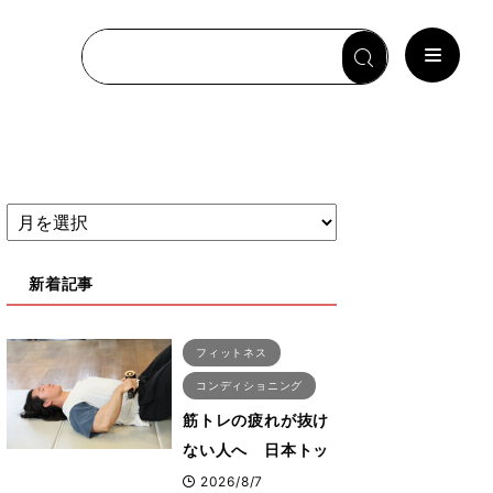
新着記事
フィットネス
コンディショニング
筋トレの疲れが抜け
ない人へ 日本トッ
プボディビルダー・
2026/8/7