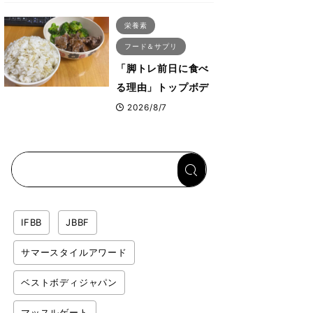
ス・プルオーバーマ
栄養素
シン”とは？
フード＆サプリ
「脚トレ前日に食べ
る理由」トップボデ
ィビルダーが愛用す
2026/8/7
る「米＋牛肉」のシ
ンプル回復メシと
は？
IFBB
JBBF
サマースタイルアワード
ベストボディジャパン
マッスルゲート