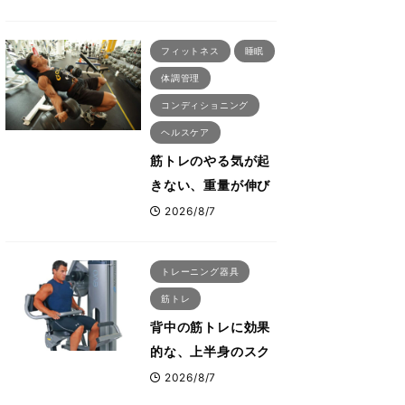
刈川啓志郎が実践す
る「回復習慣」
フィットネス
睡眠
体調管理
コンディショニング
ヘルスケア
筋トレのやる気が起
きない、重量が伸び
ない ボディビル世
2026/8/7
界王者・鈴木雅が教
える食事・睡眠・呼
トレーニング器具
吸の整え方
筋トレ
背中の筋トレに効果
的な、上半身のスク
ワットとも言われた
2026/8/7
最高マシン“ノーチラ