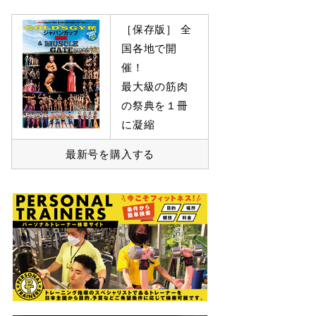
［保存版］ 全
国各地で開
催！
最大級の筋肉
の祭典を１冊
に凝縮
最新号を購入する