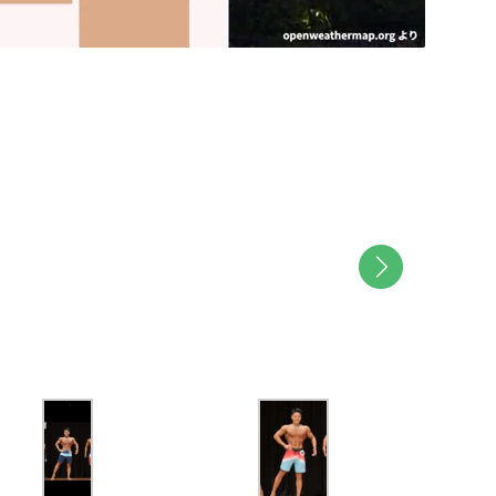
M
u
t
e
次へ