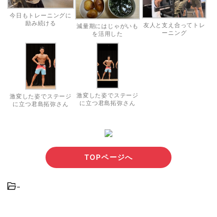
今日もトレーニングに
励み続ける
友人と支え合ってトレ
減量期にはじゃがいも
ーニング
を活用した
激変した姿でステージ
激変した姿でステージ
に立つ君島拓弥さん
に立つ君島拓弥さん
TOPページへ
-