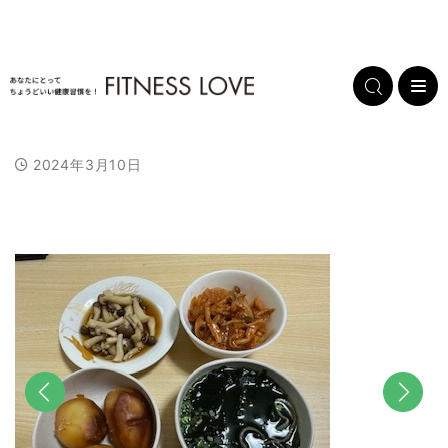
2024年3月10日
L
/
U
o
n
a
m
d
u
e
t
d
e
:
1
0
0
.
0
0
%
前へ
次へ