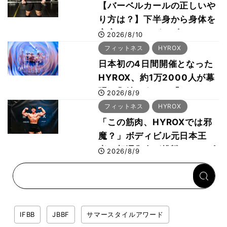
木雅選手が解説
【バーベルカールの正しいや
り方は？】下半身から身体を
安定させるのがカギ！
2026/8/10
フィットネス
HYROX
日本初の4日間開催となった
HYROX、約1万2000人が幕
張に集結 すでに「2028、
2026/8/9
29年の大会も準備」
フィットネス
HYROX
「この筋肉、HYROXでは邪
魔？」ボディビル元日本王
者・相澤隼人が挑戦 バーピ
2026/8/9
ーでは驚異の種目2位
IFBB
JBBF
サマースタイルアワード