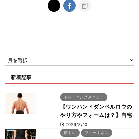
新着記事
トレーニングメニュー
【ワンハンドダンベルロウの
やり方やフォームは？】自宅
で広背筋など背中をつくる方
2026/8/10
法をボディビル世界王者・鈴
筋トレ
フィットネス