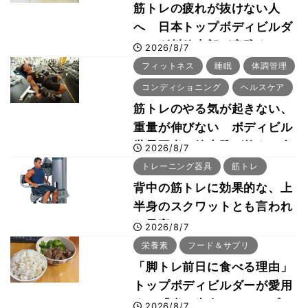
筋トレの疲れが抜けない人
へ 日本トップボディビルダ
ー・刈川啓志郎が実践する
2026/8/7
「回復習慣」
フィットネス
睡眠
体調管理
コンディショニング
ヘルスケア
筋トレのやる気が起きない、
重量が伸びない ボディビル
世界王者・鈴木雅が教える食
2026/8/7
事・睡眠・呼吸の整え方
トレーニング器具
筋トレ
背中の筋トレに効果的な、上
半身のスクワットとも言われ
た最高マシン“ノーチラス・
2026/8/7
プルオーバーマシン”とは？
栄養素
フード＆サプリ
「脚トレ前日に食べる理由」
トップボディビルダーが愛用
する「米＋牛肉」のシンプル
2026/8/7