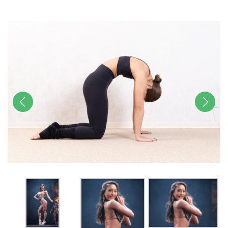
u
t
e
前へ
次へ