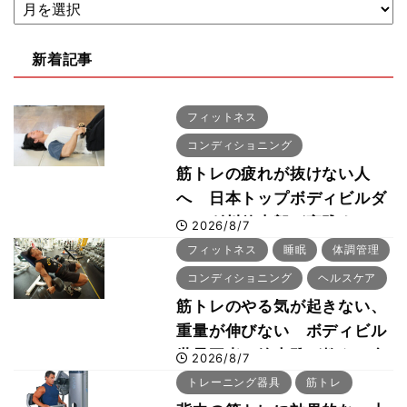
新着記事
フィットネス
コンディショニング
筋トレの疲れが抜けない人
へ 日本トップボディビルダ
ー・刈川啓志郎が実践する
2026/8/7
「回復習慣」
フィットネス
睡眠
体調管理
コンディショニング
ヘルスケア
筋トレのやる気が起きない、
重量が伸びない ボディビル
世界王者・鈴木雅が教える食
2026/8/7
事・睡眠・呼吸の整え方
トレーニング器具
筋トレ