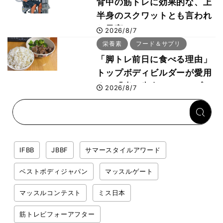
背中の筋トレに効果的な、上
半身のスクワットとも言われ
た最高マシン“ノーチラス・
2026/8/7
プルオーバーマシン”とは？
栄養素
フード＆サプリ
「脚トレ前日に食べる理由」
トップボディビルダーが愛用
する「米＋牛肉」のシンプル
2026/8/7
回復メシとは？
IFBB
JBBF
サマースタイルアワード
ベストボディジャパン
マッスルゲート
マッスルコンテスト
ミス日本
筋トレビフォーアフター