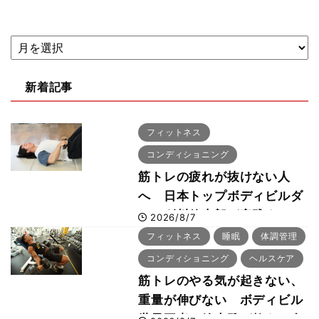
新着記事
フィットネス
コンディショニング
筋トレの疲れが抜けない人
へ 日本トップボディビルダ
ー・刈川啓志郎が実践する
2026/8/7
「回復習慣」
フィットネス
睡眠
体調管理
コンディショニング
ヘルスケア
筋トレのやる気が起きない、
重量が伸びない ボディビル