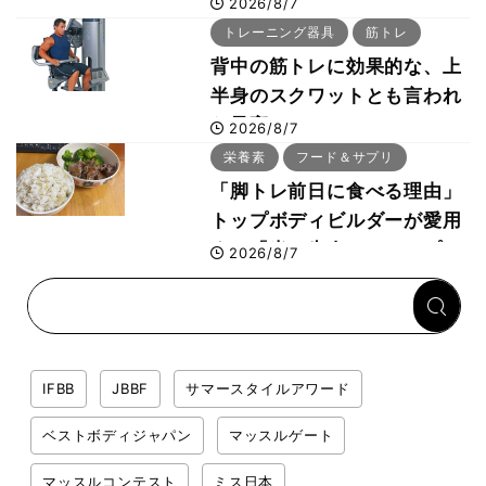
世界王者・鈴木雅が教える食
2026/8/7
事・睡眠・呼吸の整え方
トレーニング器具
筋トレ
背中の筋トレに効果的な、上
半身のスクワットとも言われ
た最高マシン“ノーチラス・
2026/8/7
プルオーバーマシン”とは？
栄養素
フード＆サプリ
「脚トレ前日に食べる理由」
トップボディビルダーが愛用
する「米＋牛肉」のシンプル
2026/8/7
回復メシとは？
IFBB
JBBF
サマースタイルアワード
ベストボディジャパン
マッスルゲート
マッスルコンテスト
ミス日本