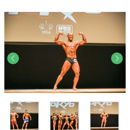
u
t
e
前へ
次へ