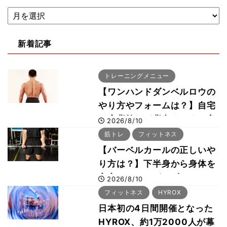
新着記事
トレーニングメニュー
【ワンハンドダンベルロウの
やり方やフォームは？】自宅
で広背筋など背中をつくる方
2026/8/10
法をボディビル世界王者・鈴
筋トレ
フィットネス
木雅選手が解説
【バーベルカールの正しいや
り方は？】下半身から身体を
安定させるのがカギ！
2026/8/10
フィットネス
HYROX
日本初の4日間開催となった
HYROX、約1万2000人が幕