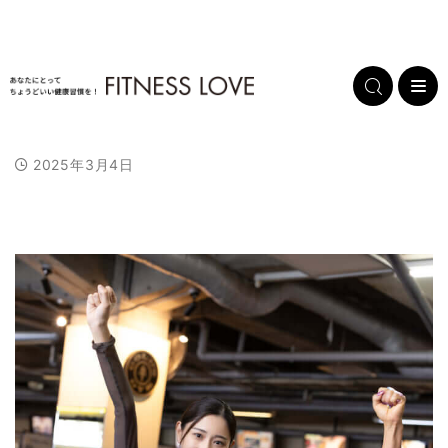
2025年3月4日
L
/
U
o
n
a
m
d
u
e
t
d
e
:
1
0
0
.
0
0
%