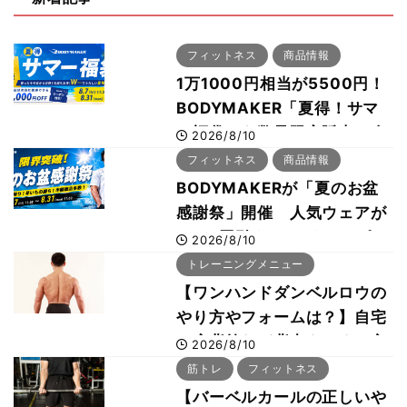
フィットネス
商品情報
1万1000円相当が5500円！
BODYMAKER「夏得！サマ
ー福袋」を数量限定販売 次
2026/8/10
回使える1000円OFFクーポ
フィットネス
商品情報
ンも
BODYMAKERが「夏のお盆
感謝祭」開催 人気ウェアが
1000円引き、UVクールポン
2026/8/10
チョは半額の990円に
トレーニングメニュー
【ワンハンドダンベルロウの
やり方やフォームは？】自宅
で広背筋など背中をつくる方
2026/8/10
法をボディビル世界王者・鈴
筋トレ
フィットネス
木雅選手が解説
【バーベルカールの正しいや