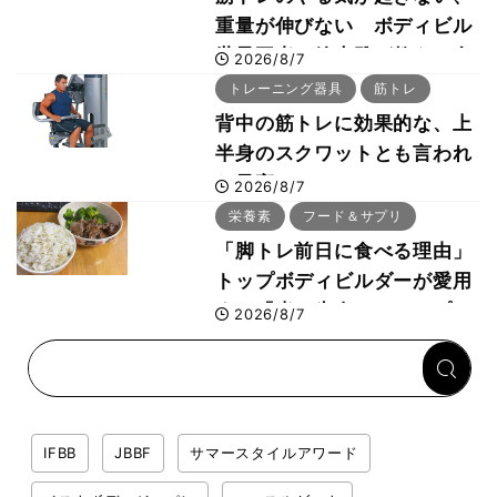
重量が伸びない ボディビル
世界王者・鈴木雅が教える食
2026/8/7
事・睡眠・呼吸の整え方
トレーニング器具
筋トレ
背中の筋トレに効果的な、上
半身のスクワットとも言われ
た最高マシン“ノーチラス・
2026/8/7
プルオーバーマシン”とは？
栄養素
フード＆サプリ
「脚トレ前日に食べる理由」
トップボディビルダーが愛用
する「米＋牛肉」のシンプル
2026/8/7
回復メシとは？
IFBB
JBBF
サマースタイルアワード