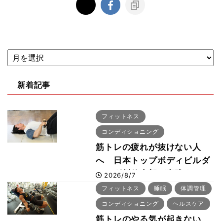
新着記事
フィットネス
コンディショニング
筋トレの疲れが抜けない人
へ 日本トップボディビルダ
ー・刈川啓志郎が実践する
2026/8/7
「回復習慣」
フィットネス
睡眠
体調管理
コンディショニング
ヘルスケア
筋トレのやる気が起きない、