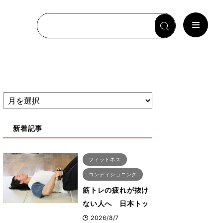
新着記事
フィットネス
コンディショニング
筋トレの疲れが抜け
ない人へ 日本トッ
プボディビルダー・
2026/8/7