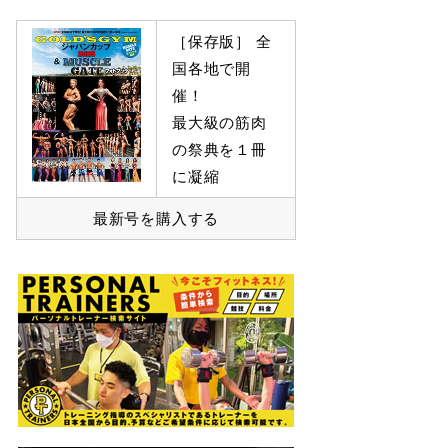
［保存版］ 全
国各地で開
催！
最大級の筋肉
の祭典を１冊
に凝縮
最新号を購入する