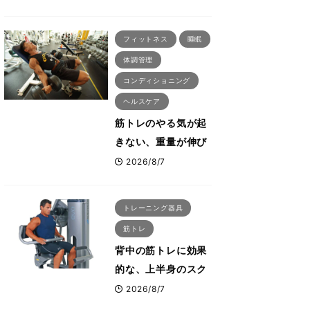
刈川啓志郎が実践す
る「回復習慣」
フィットネス
睡眠
体調管理
コンディショニング
ヘルスケア
筋トレのやる気が起
きない、重量が伸び
ない ボディビル世
2026/8/7
界王者・鈴木雅が教
える食事・睡眠・呼
トレーニング器具
吸の整え方
筋トレ
背中の筋トレに効果
的な、上半身のスク
ワットとも言われた
2026/8/7
最高マシン“ノーチラ