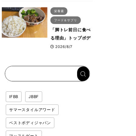
ス・プルオーバーマ
栄養素
シン”とは？
フード＆サプリ
「脚トレ前日に食べ
る理由」トップボデ
ィビルダーが愛用す
2026/8/7
る「米＋牛肉」のシ
ンプル回復メシと
は？
IFBB
JBBF
サマースタイルアワード
ベストボディジャパン
マッスルゲート