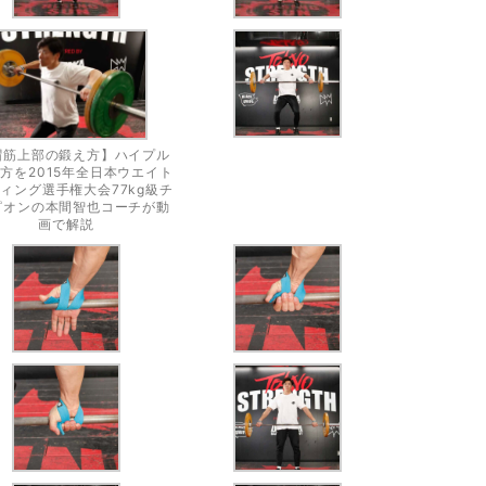
帽筋上部の鍛え方】ハイプル
方を2015年全日本ウエイト
ィング選手権大会77kg級チ
ピオンの本間智也コーチが動
画で解説