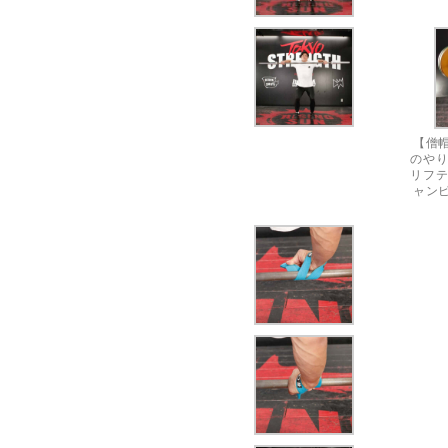
【僧
のやり
リフテ
ャン