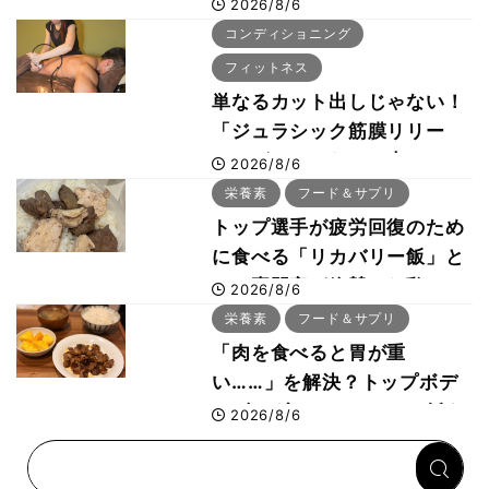
さないタンパク質＆腸活コン
2026/8/6
ボ
コンディショニング
フィットネス
単なるカット出しじゃない！
「ジュラシック筋膜リリー
ス」が口コミだけで大ヒット
2026/8/6
した納得の理由 木澤大祐が
栄養素
フード＆サプリ
解説
トップ選手が疲労回復のため
に食べる「リカバリー飯」と
は？専門家が絶賛した鶏レバ
2026/8/6
ー活用法
栄養素
フード＆サプリ
「肉を食べると胃が重
い……」を解決？トップボデ
ィビルダーのリカバリー飯を
2026/8/6
専門家がロジカル解説