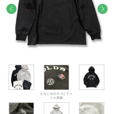
前へ
次へ
おなじみのロゴとアメ
リカ国旗