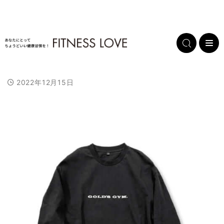
2022年12月15日
L
/
U
o
n
a
m
d
u
e
t
d
e
:
1
0
0
.
0
0
%