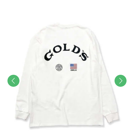
u
t
e
前へ
次へ