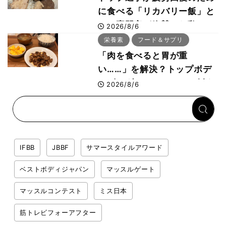
に食べる「リカバリー飯」と
は？専門家が絶賛した鶏レバ
2026/8/6
ー活用法
栄養素
フード＆サプリ
「肉を食べると胃が重
い……」を解決？トップボデ
ィビルダーのリカバリー飯を
2026/8/6
専門家がロジカル解説
IFBB
JBBF
サマースタイルアワード
ベストボディジャパン
マッスルゲート
マッスルコンテスト
ミス日本
筋トレビフォーアフター