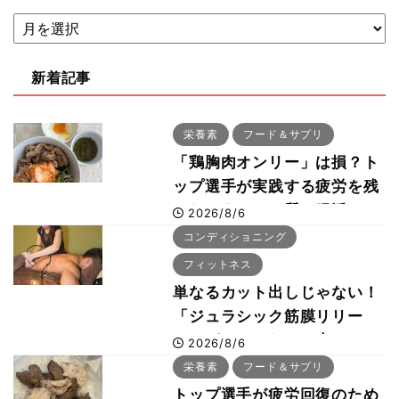
新着記事
栄養素
フード＆サプリ
「鶏胸肉オンリー」は損？ト
ップ選手が実践する疲労を残
さないタンパク質＆腸活コン
2026/8/6
ボ
コンディショニング
フィットネス
単なるカット出しじゃない！
「ジュラシック筋膜リリー
ス」が口コミだけで大ヒット
2026/8/6
した納得の理由 木澤大祐が
栄養素
フード＆サプリ
解説
トップ選手が疲労回復のため