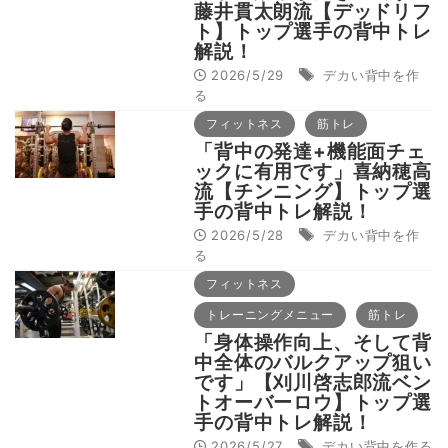
藤井貫太朗流【デッドリフ
ト】トップ選手の背中トレ
解説！
2026/5/29
デカい背中を作
る
フィットネス
筋トレ
「背中の発達+機能面チェ
ックに有用です」喜納穂高
流【チンニング】トップ選
手の背中トレ解説！
2026/5/28
デカい背中を作
る
フィットネス
トレーニングメニュー
筋トレ
「身体操作向上、そして背
中全体のバルクアップ狙い
です」【刈川啓志郎流ベン
トオーバーロウ】トップ選
手の背中トレ解説！
2026/5/27
デカい背中を作る