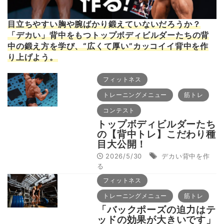
目立ちやすい胸や腕ばかり鍛えていないだろうか？
「デカい」背中をもつトップボディビルダーたちの背
中の鍛え方を学び、“広くて厚い”カッコイイ背中を作
り上げよう。
フィットネス
トレーニングメニュー
筋トレ
コンテスト
トップボディビルダーたち
の【背中トレ】こだわり種
目大公開！
2026/5/30
デカい背中を作
る
フィットネス
トレーニングメニュー
筋トレ
「バックポーズの迫力はテ
ッドの効果が大きいです」