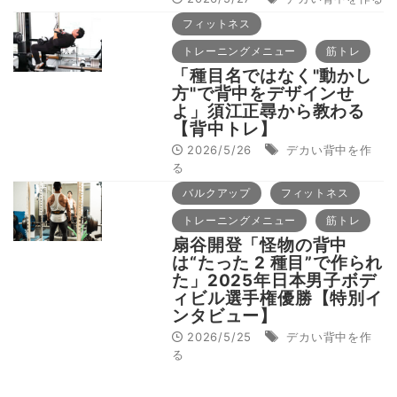
フィットネス
トレーニングメニュー
筋トレ
「種目名ではなく"動かし
方"で背中をデザインせ
よ」須江正尋から教わる
【背中トレ】
2026/5/26
デカい背中を作
る
バルクアップ
フィットネス
トレーニングメニュー
筋トレ
扇谷開登「怪物の背中
は“たった 2 種目”で作られ
た」2025年日本男子ボデ
ィビル選手権優勝【特別イ
ンタビュー】
2026/5/25
デカい背中を作
る