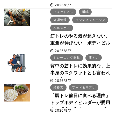
ー・刈川啓志郎が実践する
2026/8/7
「回復習慣」
フィットネス
睡眠
体調管理
コンディショニング
ヘルスケア
筋トレのやる気が起きない、
重量が伸びない ボディビル
世界王者・鈴木雅が教える食
2026/8/7
事・睡眠・呼吸の整え方
トレーニング器具
筋トレ
背中の筋トレに効果的な、上
半身のスクワットとも言われ
た最高マシン“ノーチラス・
2026/8/7
プルオーバーマシン”とは？
栄養素
フード＆サプリ
「脚トレ前日に食べる理由」
トップボディビルダーが愛用
する「米＋牛肉」のシンプル
2026/8/7