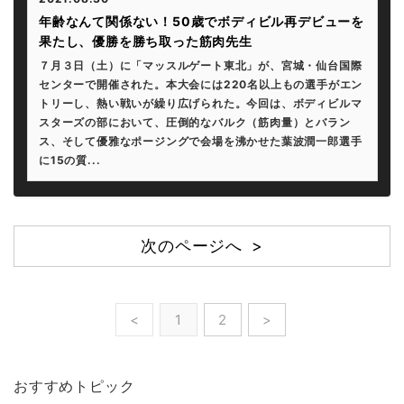
年齢なんて関係ない！50歳でボディビル再デビューを
果たし、優勝を勝ち取った筋肉先生
７月３日（土）に「マッスルゲート東北」が、宮城・仙台国際
センターで開催された。本大会には220名以上もの選手がエン
トリーし、熱い戦いが繰り広げられた。今回は、ボディビルマ
スターズの部において、圧倒的なバルク（筋肉量）とバラン
ス、そして優雅なポージングで会場を沸かせた葉波潤一郎選手
に15の質...
次のページへ >
<
1
2
>
おすすめトピック