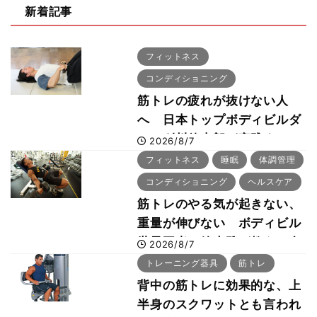
新着記事
フィットネス
コンディショニング
筋トレの疲れが抜けない人
へ 日本トップボディビルダ
ー・刈川啓志郎が実践する
2026/8/7
「回復習慣」
フィットネス
睡眠
体調管理
コンディショニング
ヘルスケア
筋トレのやる気が起きない、
重量が伸びない ボディビル
世界王者・鈴木雅が教える食
2026/8/7
事・睡眠・呼吸の整え方
トレーニング器具
筋トレ
背中の筋トレに効果的な、上
半身のスクワットとも言われ