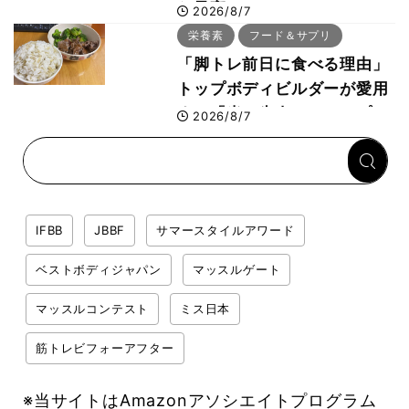
た最高マシン“ノーチラス・
2026/8/7
プルオーバーマシン”とは？
栄養素
フード＆サプリ
「脚トレ前日に食べる理由」
トップボディビルダーが愛用
する「米＋牛肉」のシンプル
2026/8/7
回復メシとは？
IFBB
JBBF
サマースタイルアワード
ベストボディジャパン
マッスルゲート
マッスルコンテスト
ミス日本
筋トレビフォーアフター
※当サイトはAmazonアソシエイトプログラム