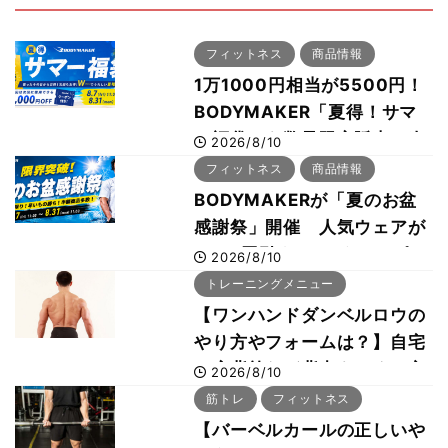
フィットネス
商品情報
1万1000円相当が5500円！
BODYMAKER「夏得！サマ
ー福袋」を数量限定販売 次
2026/8/10
回使える1000円OFFクーポ
フィットネス
商品情報
ンも
BODYMAKERが「夏のお盆
感謝祭」開催 人気ウェアが
1000円引き、UVクールポン
2026/8/10
チョは半額の990円に
トレーニングメニュー
【ワンハンドダンベルロウの
やり方やフォームは？】自宅
で広背筋など背中をつくる方
2026/8/10
法をボディビル世界王者・鈴
筋トレ
フィットネス
木雅選手が解説
【バーベルカールの正しいや