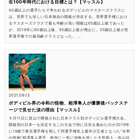
生100年時代における目標とは？【マッスル】
40歳以上の選手たちで争われるボディビルのマスターズクラスに
は、世界でも珍しい日本独自の階級が存在する。世界選手権におけ
るマスターズクラスで最も年齢が高い階級は65歳以上級であった
が、2019年に60歳以上級、65歳以上級が廃止に。55歳以上級が世
界選手権での最高齢クラスとなった。 ...
2021.09.13
ボディビル界の令和の怪物、相澤隼人が優勝後バックステ
ージで見せた涙の理由【マッスル】
９月11日に富山で開催された日本クラス別ボディビル選手権大会。
階級別の日本一を決定するこの大会で特に注目を集めたのが2019年
に19歳で東京選手権を制して同選手権史上最年少王者となった“令和
の怪物”相澤隼人選手、昨年に一気に頭角を現した大型新人・寺山諒