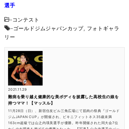
選手
-
コンテスト
-
ゴールドジムジャパンカップ
,
フォトギャラ
リー
2021.11.29
難病を乗り越え健康的な美ボディを披露した高校生の娘を
持つママ！【マッスル】
11月28日（日）、新宿住友ビル三角広場にて筋肉の祭典『ゴールド
ジムJAPAN CUP』が開催され、ビキニフィットネス35歳未満
163cm超級では山之内瑛美選手が優勝。昨年開催された同大会7位
からの大躍進を遂げての優勝となった。 【写真】山之内選手のバッ