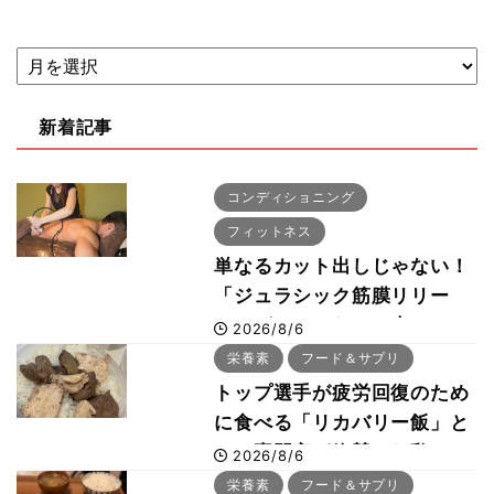
新着記事
コンディショニング
フィットネス
単なるカット出しじゃない！
「ジュラシック筋膜リリー
ス」が口コミだけで大ヒット
2026/8/6
した納得の理由 木澤大祐が
栄養素
フード＆サプリ
解説
トップ選手が疲労回復のため
に食べる「リカバリー飯」と
は？専門家が絶賛した鶏レバ
2026/8/6
ー活用法
栄養素
フード＆サプリ