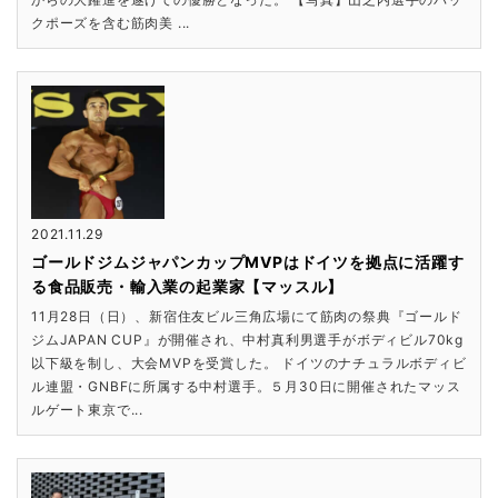
クポーズを含む筋肉美 ...
2021.11.29
ゴールドジムジャパンカップMVPはドイツを拠点に活躍す
る食品販売・輸入業の起業家【マッスル】
11月28日（日）、新宿住友ビル三角広場にて筋肉の祭典『ゴールド
ジムJAPAN CUP』が開催され、中村真利男選手がボディビル70kg
以下級を制し、大会MVPを受賞した。 ドイツのナチュラルボディビ
ル連盟・GNBFに所属する中村選手。５月30日に開催されたマッス
ルゲート東京で...