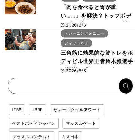
「肉を食べると胃が重
い……」を解決？トップボデ
ィビルダーのリカバリー飯を
2026/8/6
専門家がロジカル解説
トレーニングメニュー
フィットネス
三角筋に効果的な筋トレをボ
ディビル世界王者鈴木雅選手
が解説！「なかなか大きくな
2026/8/6
らない肩の鍛え方」前編
IFBB
JBBF
サマースタイルアワード
ベストボディジャパン
マッスルゲート
マッスルコンテスト
ミス日本