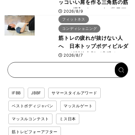
ッコいい肩を作る三角筋の筋
トレ6選】ボディビル世界王
2026/8/9
者が解説！
フィットネス
コンディショニング
筋トレの疲れが抜けない人
へ 日本トップボディビルダ
ー・刈川啓志郎が実践する
2026/8/7
「回復習慣」
IFBB
JBBF
サマースタイルアワード
ベストボディジャパン
マッスルゲート
マッスルコンテスト
ミス日本
筋トレビフォーアフター