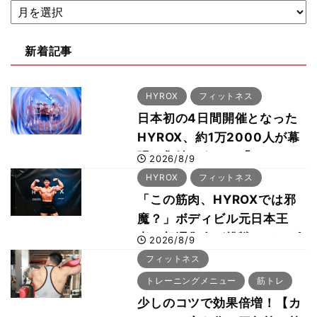
新着記事
HYROX
フィットネス
日本初の4日間開催となった
HYROX、約1万2000人が幕
張に集結 すでに「2028、
2026/8/9
29年の大会も準備」
HYROX
フィットネス
「この筋肉、HYROXでは邪
魔？」ボディビル元日本王
者・相澤隼人が挑戦 バーピ
2026/8/9
ーでは驚異の種目2位
フィットネス
トレーニングメニュー
筋トレ
少しのコツで効果倍増！【カ