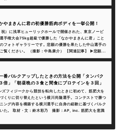
かやまきんに君の初優勝筋肉ボディを一挙公開！
・祝）に浅草ヒューリックホールで開催された、東京ノービ
選手権大会75kg超級で優勝した「なかやまきんに君」こと
のフォトギャラリーです。悲願の優勝を果たした中山選手の
ご覧ください。 （撮影：中島康介） 【関連記事】 ▶悲願...
一番バルクアップしたときの方法を公開「タンパク
３倍」「朝昼晩の３食と間食にプロテインを３回」
メンズフィジークから競技を転向したときに初めて、筋肥大を
づくりに切り替えたという横川尚隆選手。コンテストで勝つ
ニング内容を構築する横川選手に自身の経験に基づくバルク
た。 取材・文：鈴木彩乃 撮影：AP, inc. 筋肥大を意識