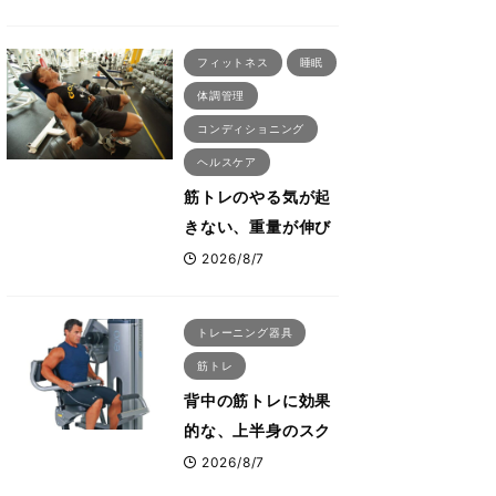
刈川啓志郎が実践す
る「回復習慣」
フィットネス
睡眠
体調管理
コンディショニング
ヘルスケア
筋トレのやる気が起
きない、重量が伸び
ない ボディビル世
2026/8/7
界王者・鈴木雅が教
える食事・睡眠・呼
トレーニング器具
吸の整え方
筋トレ
背中の筋トレに効果
的な、上半身のスク
ワットとも言われた
2026/8/7
最高マシン“ノーチラ