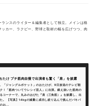
ーランスのライター＆編集者として独立。メインは格
サッカー、ラクビー、野球と取材の幅を広げつつ、肉
。
おたけ プチ筋肉自慢で出演者も驚く「肩」を披露
、「ジャングルポケット」のおたけが、9日放送のテレビ朝
ク！「筋肉ついてウレシイ芸人」に出演。鍛え抜いた筋肉の
るコーナーで、丸みのおびた『肩（三角筋）』を披露し、出
た。 【写真】14kgの減量に成功し絞り込んで挑んだバキバ
お...