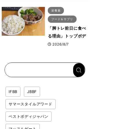
ス・プルオーバーマ
栄養素
シン”とは？
フード＆サプリ
「脚トレ前日に食べ
る理由」トップボデ
ィビルダーが愛用す
2026/8/7
る「米＋牛肉」のシ
ンプル回復メシと
は？
IFBB
JBBF
サマースタイルアワード
ベストボディジャパン
マッスルゲート