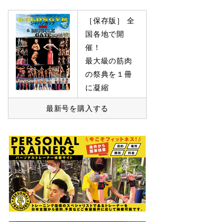
［保存版］ 全
国各地で開
催！
最大級の筋肉
の祭典を１冊
に凝縮
最新号を購入する