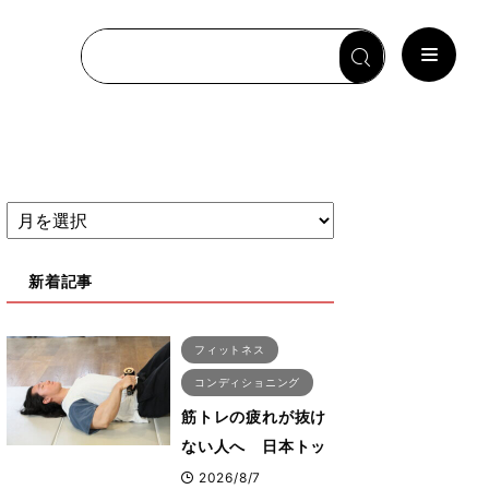
新着記事
フィットネス
コンディショニング
筋トレの疲れが抜け
ない人へ 日本トッ
プボディビルダー・
2026/8/7