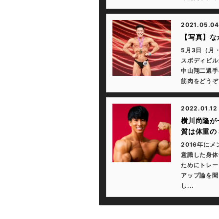
2021.05.04
【写真】な
5月3日（月
スボディビル
中山翔二選手
筋肉をどうぞ
2022.01.12
横川尚隆が
質は体重の
2016年に
意識した身体
ためにトレー
アップ論を聞い
し...