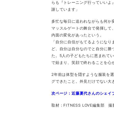
らも『トレーニング行っていいよ
謝しています」
多忙な毎日に追われながらも何か
マッスルゲートの舞台で発揮して
内面の変化があったという。
「自分に自信がもてるようになり
ど、自分は自分なのでと自分に勝
た。5人の子どもたちに恵まれて
で始まり、笑顔で終わることを心
2年前は体型を隠すような服装を
グできたこと。外見だけでない大
次ページ：近藤夏代さんのシェイ
取材：FITNESS LOVE編集部 