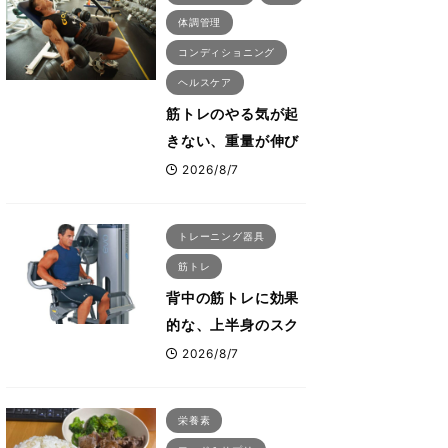
体調管理
コンディショニング
ヘルスケア
筋トレのやる気が起
きない、重量が伸び
ない ボディビル世
2026/8/7
界王者・鈴木雅が教
える食事・睡眠・呼
トレーニング器具
吸の整え方
筋トレ
背中の筋トレに効果
的な、上半身のスク
ワットとも言われた
2026/8/7
最高マシン“ノーチラ
ス・プルオーバーマ
栄養素
シン”とは？