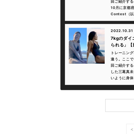
回ご紹介する
10月に京都府
Contest（以
2022.10.31
7kgのダ
られる」【筋
トレーニング
違う。ここで
回ご紹介する
した三葛真未
いように身体
<