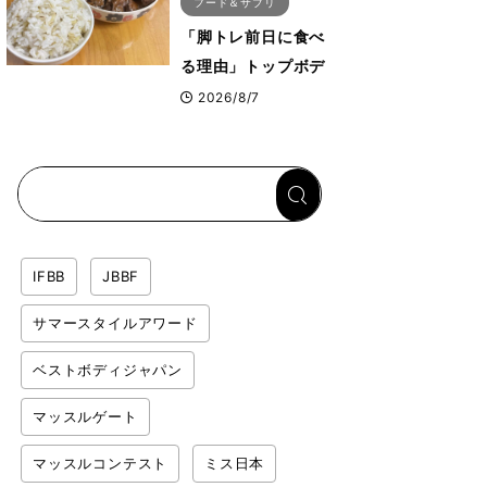
フード＆サプリ
「脚トレ前日に食べ
る理由」トップボデ
ィビルダーが愛用す
2026/8/7
る「米＋牛肉」のシ
ンプル回復メシと
は？
IFBB
JBBF
サマースタイルアワード
ベストボディジャパン
マッスルゲート
マッスルコンテスト
ミス日本