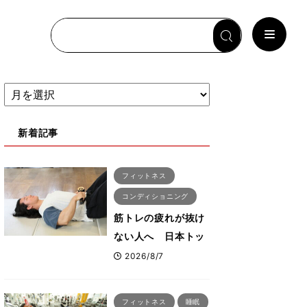
新着記事
フィットネス
コンディショニング
筋トレの疲れが抜け
ない人へ 日本トッ
プボディビルダー・
2026/8/7
刈川啓志郎が実践す
る「回復習慣」
フィットネス
睡眠