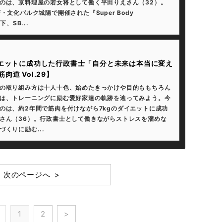
のは、京料理屋の若女将として働く平田りえさん（32）。
・文化パルク城陽で開催された『Super Body
下、SB...
イエットに成功した行政書士「自分と未来は本当に変え
肉道 Vol.29】
の取り組み方は十人十色、始めたきっかけや目的ももちろん
は、トレーニングに励む愛好家達の軌跡を辿ってみよう。今
のは、約2年間で筋肉を付けながら7kgのダイエットに成功
さん（36）。行政書士として働きながらストレスを溜めな
づくりに励む...
次のページへ >
1
2
>