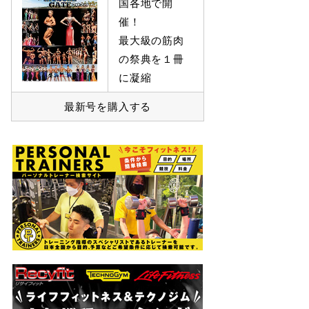
国各地で開
催！
最大級の筋肉
の祭典を１冊
に凝縮
最新号を購入する