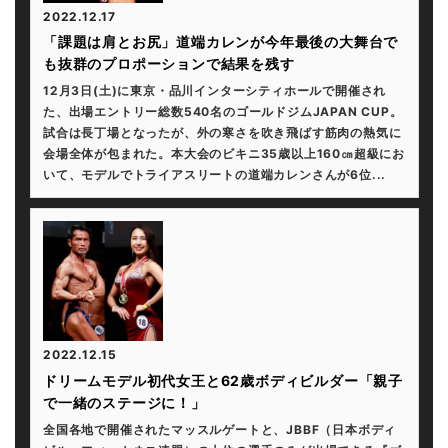
2022.12.17
「課題は肩とお尻」道端カレンが今年最後の大舞台で
も抜群のプロポーションで結果を残す
12月3日(土)に東京・品川インターシティホールで開催され
た、出場エントリー総数540名のゴールドジムJAPAN CUP。
試合は長丁場となったが、外の寒さを吹き飛ばす筋肉の熱気に
会場全体が包まれた。本大会のビキニ35歳以上160㎝超級にお
いて、モデルでトライアスリートの道端カレンさんが6位...
2022.12.15
ドリームモデル初代女王と62歳ボディビルダー「親子
で一緒のステージに！」
全国各地で開催されたマッスルゲートと、JBBF（日本ボディ