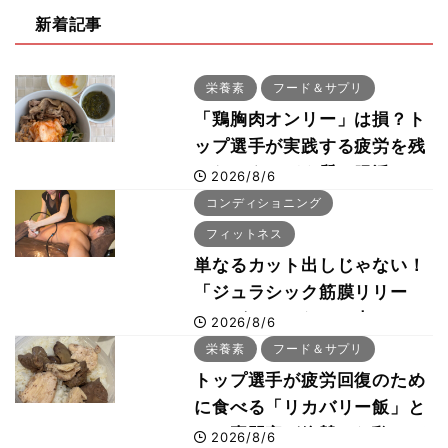
新着記事
栄養素
フード＆サプリ
「鶏胸肉オンリー」は損？ト
ップ選手が実践する疲労を残
さないタンパク質＆腸活コン
2026/8/6
ボ
コンディショニング
フィットネス
単なるカット出しじゃない！
「ジュラシック筋膜リリー
ス」が口コミだけで大ヒット
2026/8/6
した納得の理由 木澤大祐が
栄養素
フード＆サプリ
解説
トップ選手が疲労回復のため
に食べる「リカバリー飯」と
は？専門家が絶賛した鶏レバ
2026/8/6