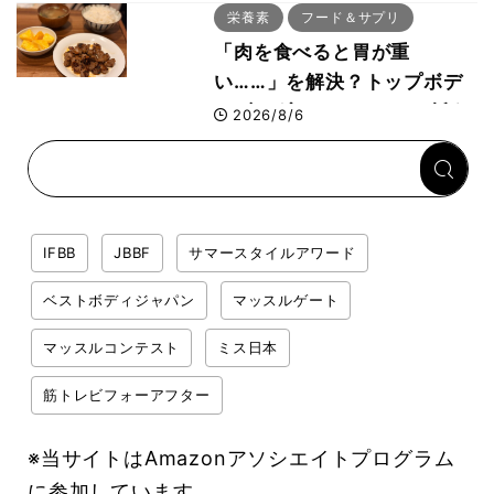
ー活用法
栄養素
フード＆サプリ
「肉を食べると胃が重
い……」を解決？トップボデ
ィビルダーのリカバリー飯を
2026/8/6
専門家がロジカル解説
IFBB
JBBF
サマースタイルアワード
ベストボディジャパン
マッスルゲート
マッスルコンテスト
ミス日本
筋トレビフォーアフター
※当サイトはAmazonアソシエイトプログラム
に参加しています