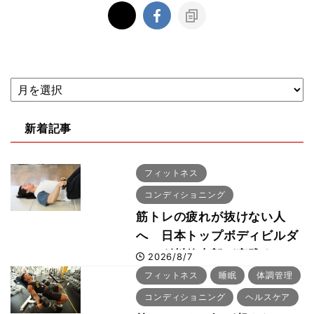
新着記事
フィットネス
コンディショニング
筋トレの疲れが抜けない人
へ 日本トップボディビルダ
ー・刈川啓志郎が実践する
2026/8/7
「回復習慣」
フィットネス
睡眠
体調管理
コンディショニング
ヘルスケア