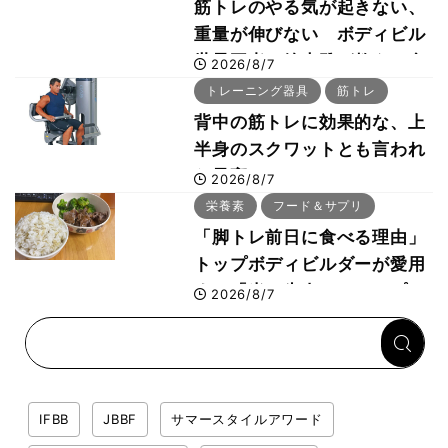
筋トレのやる気が起きない、
重量が伸びない ボディビル
世界王者・鈴木雅が教える食
2026/8/7
事・睡眠・呼吸の整え方
トレーニング器具
筋トレ
背中の筋トレに効果的な、上
半身のスクワットとも言われ
た最高マシン“ノーチラス・
2026/8/7
プルオーバーマシン”とは？
栄養素
フード＆サプリ
「脚トレ前日に食べる理由」
トップボディビルダーが愛用
する「米＋牛肉」のシンプル
2026/8/7
回復メシとは？
IFBB
JBBF
サマースタイルアワード