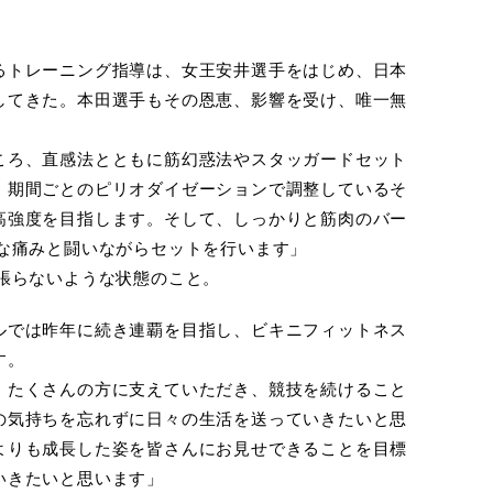
るトレーニング指導は、女王安井選手をはじめ、日本
してきた。本田選手もその恩恵、影響を受け、唯一無
。
ころ、直感法とともに筋幻惑法やスタッガードセット
、期間ごとのピリオダイゼーションで調整しているそ
高強度を目指します。そして、しっかりと筋肉のバー
うな痛みと闘いながらセットを行います」
上張らないような状態のこと。
ルでは昨年に続き連覇を目指し、ビキニフィットネス
す。
、たくさんの方に支えていただき、競技を続けること
の気持ちを忘れずに日々の生活を送っていきたいと思
よりも成長した姿を皆さんにお見せできることを目標
いきたいと思います」