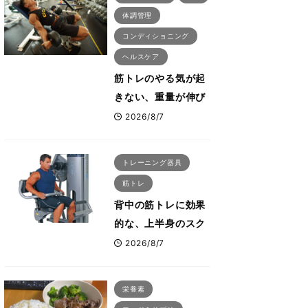
体調管理
コンディショニング
ヘルスケア
筋トレのやる気が起
きない、重量が伸び
ない ボディビル世
2026/8/7
界王者・鈴木雅が教
える食事・睡眠・呼
トレーニング器具
吸の整え方
筋トレ
背中の筋トレに効果
的な、上半身のスク
ワットとも言われた
2026/8/7
最高マシン“ノーチラ
ス・プルオーバーマ
栄養素
シン”とは？