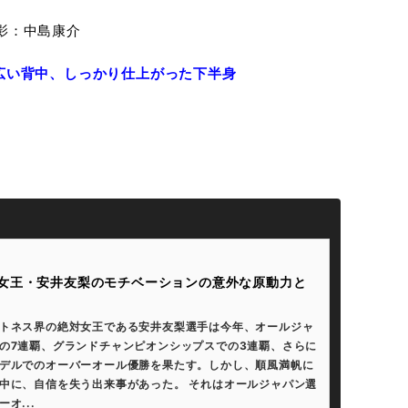
撮影：中島康介
広い背中、しっかり仕上がった下半身
女王・安井友梨のモチベーションの意外な原動力と
トネス界の絶対女王である安井友梨選手は今年、オールジャ
の7連覇、グランドチャンピオンシップスでの3連覇、さらに
デルでのオーバーオール優勝を果たす。しかし、順風満帆に
中に、自信を失う出来事があった。 それはオールジャパン選
オ...