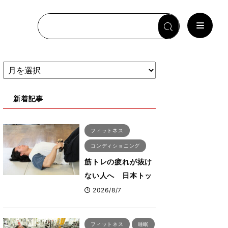
新着記事
フィットネス
コンディショニング
筋トレの疲れが抜け
ない人へ 日本トッ
プボディビルダー・
2026/8/7
刈川啓志郎が実践す
る「回復習慣」
フィットネス
睡眠