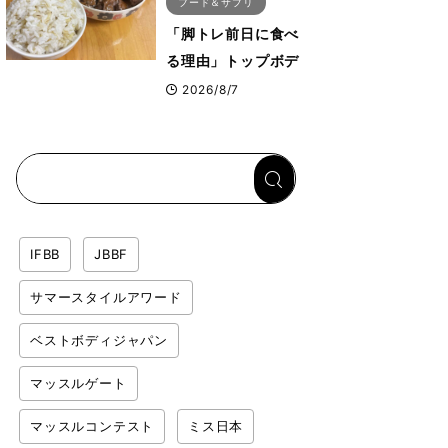
フード＆サプリ
「脚トレ前日に食べ
る理由」トップボデ
ィビルダーが愛用す
2026/8/7
る「米＋牛肉」のシ
ンプル回復メシと
は？
IFBB
JBBF
サマースタイルアワード
ベストボディジャパン
マッスルゲート
マッスルコンテスト
ミス日本