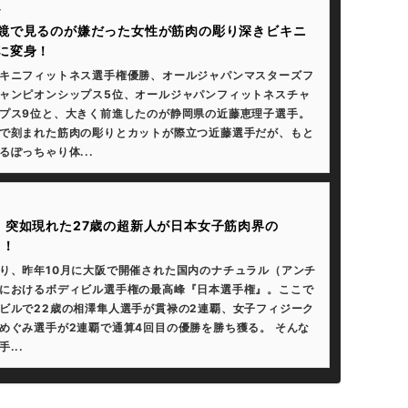
4
鏡で見るのが嫌だった女性が筋肉の彫り深きビキニ
に変身！
キニフィットネス選手権優勝、オールジャパンマスターズフ
ャンピオンシップス5位、オールジャパンフィットネスチャ
プス9位と、大きく前進したのが静岡県の近藤恵理子選手。
で刻まれた筋肉の彫りとカットが際立つ近藤選手だが、もと
るぽっちゃり体...
、突如現れた27歳の超新人が日本女子筋肉界の
り！
り、昨年10月に大阪で開催された国内のナチュラル（アンチ
におけるボディビル選手権の最高峰『日本選手権』。ここで
ビルで22歳の相澤隼人選手が貫禄の2連覇、女子フィジーク
めぐみ選手が2連覇で通算4回目の優勝を勝ち獲る。 そんな
...