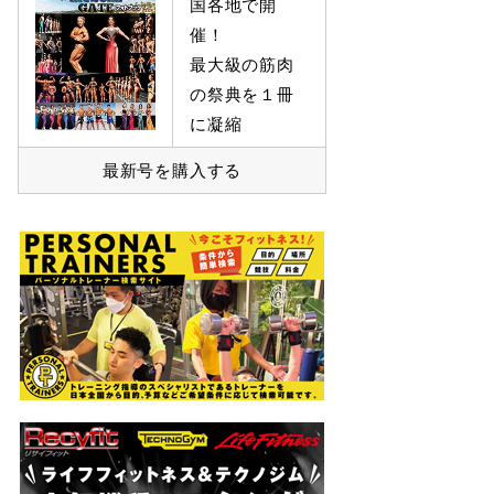
国各地で開
催！
最大級の筋肉
の祭典を１冊
に凝縮
最新号を購入する