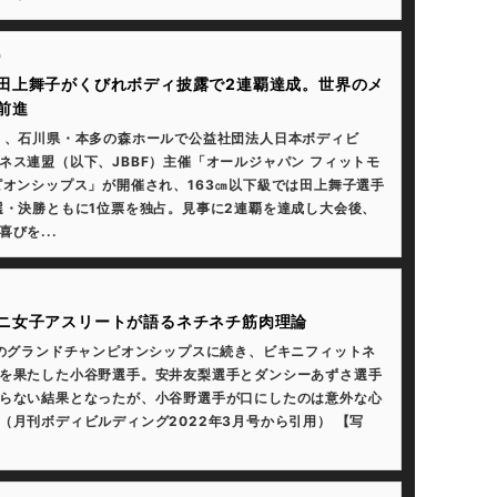
9
田上舞子がくびれボディ披露で2連覇達成。世界のメ
前進
）、石川県・本多の森ホールで公益社団法人日本ボディビ
ネス連盟（以下、JBBF）主催「オールジャパン フィットモ
ピオンシップス」が開催され、163㎝以下級では田上舞子選手
選・決勝ともに1位票を独占。見事に2連覇を達成し大会後、
びを...
ニ女子アスリートが語るネチネチ筋肉理論
年のグランドチャンピオンシップスに続き、ビキニフィットネ
を果たした小谷野選手。安井友梨選手とダンシーあずさ選手
らない結果となったが、小谷野選手が口にしたのは意外な心
（月刊ボディビルディング2022年3月号から引用） 【写