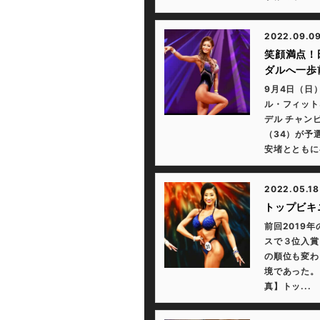
2022.09.0
笑顔満点！
ダルへ一歩
9月4日（日
ル・フィット
デル チャン
（34）が予
安堵とともに喜
2022.05.18
トップビキ
前回2019
スで３位入賞
の順位も変わ
境であった。
真】トッ...