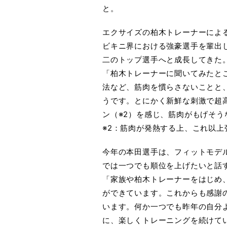
と。
エクサイズの柏木トレーナーによ
ビキニ界における強豪選手を輩出
二のトップ選手へと成長してきた
「柏木トレーナーに聞いてみたと
法など、筋肉を慣らさないことと
うです。とにかく新鮮な刺激で超
ン（※2）を感じ、筋肉がもげそ
※2：筋肉が発熱する上、これ以
今年の本田選手は、フィットモデ
では一つでも順位を上げたいと話
「家族や柏木トレーナーをはじめ
ができています。これからも感謝
います。何か一つでも昨年の自分
に、楽しくトレーニングを続けて