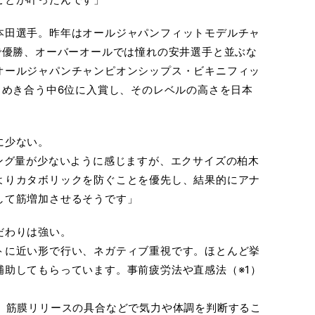
本田選手。昨年はオールジャパンフィットモデルチャ
で優勝、オーバーオールでは憧れの安井選手と並ぶな
オールジャパンチャンピオンシップス・ビキニフィッ
しめき合う中6位に入賞し、そのレベルの高さを日本
に少ない。
ング量が少ないように感じますが、エクサイズの柏木
よりカタボリックを防ぐことを優先し、結果的にアナ
して筋増加させるそうです」
だわりは強い。
トに近い形で行い、ネガティブ重視です。ほとんど挙
補助してもらっています。事前疲労法や直感法（※1）
性、筋膜リリースの具合などで気力や体調を判断するこ