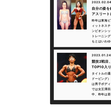
2023.02.0
自分の姿を
アスリート
昨年は東海ビ
ィットネスチ
ンピオンシッ
トレーニング
もとはいわゆ
2023.01.24
競技2戦目
TOP10入
タイトルの通
ドーピング）
は男子ボディ
では女王澤田
中、昨年は若手