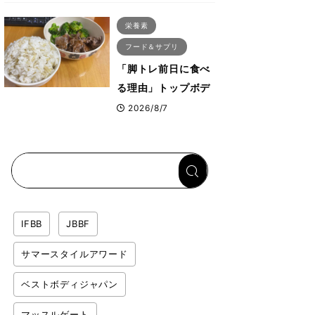
ス・プルオーバーマ
栄養素
シン”とは？
フード＆サプリ
「脚トレ前日に食べ
る理由」トップボデ
ィビルダーが愛用す
2026/8/7
る「米＋牛肉」のシ
ンプル回復メシと
は？
IFBB
JBBF
サマースタイルアワード
ベストボディジャパン
マッスルゲート