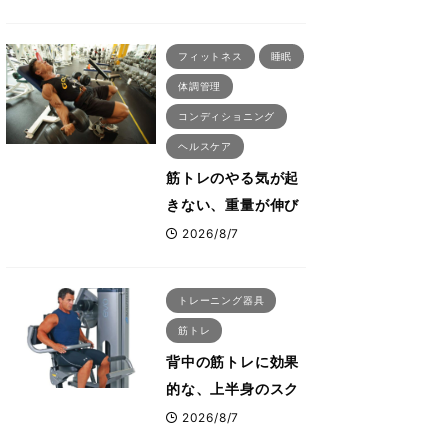
刈川啓志郎が実践す
る「回復習慣」
フィットネス
睡眠
体調管理
コンディショニング
ヘルスケア
筋トレのやる気が起
きない、重量が伸び
ない ボディビル世
2026/8/7
界王者・鈴木雅が教
える食事・睡眠・呼
トレーニング器具
吸の整え方
筋トレ
背中の筋トレに効果
的な、上半身のスク
ワットとも言われた
2026/8/7
最高マシン“ノーチラ