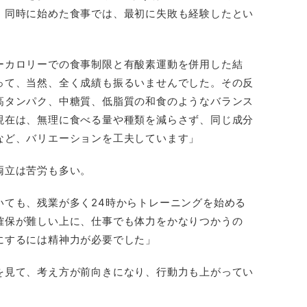
。同時に始めた食事では、最初に失敗も経験したとい
ーカロリーでの食事制限と有酸素運動を併用した結
って、当然、全く成績も振るいませんでした。その反
高タンパク、中糖質、低脂質の和食のようなバランス
現在は、無理に食べる量や種類を減らさず、同じ成分
など、バリエーションを工夫しています」
両立は苦労も多い。
いても、残業が多く24時からトレーニングを始める
確保が難しい上に、仕事でも体力をかなりつかうの
にするには精神力が必要でした」
を見て、考え方が前向きになり、行動力も上がってい