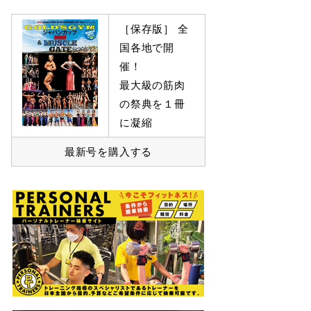
［保存版］ 全
国各地で開
催！
最大級の筋肉
の祭典を１冊
に凝縮
最新号を購入する