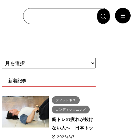
新着記事
フィットネス
コンディショニング
筋トレの疲れが抜け
ない人へ 日本トッ
プボディビルダー・
2026/8/7