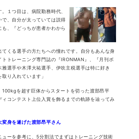
す。１つ目は、病院勤務時代、
かで、自分が太っていては説得
にも、『どっちが患者かわから
出てくる選手の方たちへの憧れです。自分もあんな身
トトレーニング専門誌の『IRONMAN』、『月刊ボ
木雅選手や木澤大祐選手、伊吹主税選手は特に好き
を取り入れています」
100kgを超す巨体からスタートを切った渡部昂平
ディコンテスト上位入賞を飾るまでの軌跡を辿ってみ
大変身を遂げた渡部昂平さん
ニューを参考に、5分割法でまずはトレーニング技術