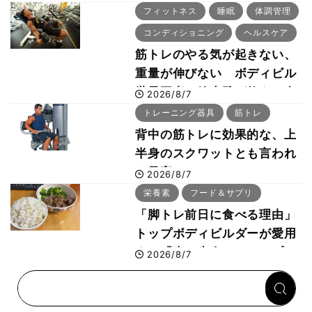
「回復習慣」
フィットネス
睡眠
体調管理
コンディショニング
ヘルスケア
筋トレのやる気が起きない、
重量が伸びない ボディビル
世界王者・鈴木雅が教える食
2026/8/7
事・睡眠・呼吸の整え方
トレーニング器具
筋トレ
背中の筋トレに効果的な、上
半身のスクワットとも言われ
た最高マシン“ノーチラス・
2026/8/7
プルオーバーマシン”とは？
栄養素
フード＆サプリ
「脚トレ前日に食べる理由」
トップボディビルダーが愛用
する「米＋牛肉」のシンプル
2026/8/7
回復メシとは？