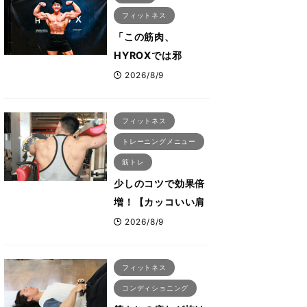
会も準備」
フィットネス
「この筋肉、
HYROXでは邪
魔？」ボディビル元
2026/8/9
日本王者・相澤隼人
が挑戦 バーピーで
フィットネス
は驚異の種目2位
トレーニングメニュー
筋トレ
少しのコツで効果倍
増！【カッコいい肩
を作る三角筋の筋ト
2026/8/9
レ6選】ボディビル
世界王者が解説！
フィットネス
コンディショニング