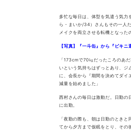
多忙な毎日は、体型を気遣う気力
ら・まいか/34）さんもその一人
メイクを両立させる転機となった
【写真】『一斗缶』から『ビキニ
「173cmで70㎏だったころの
いという気持ちはずっとあり、ジ
に、会長から『期間を決めてダイ
減量を始めました」
西村さんの毎日は激動だ。日勤の日は
に出勤。
「夜勤の際も、朝は日勤のときと
てから夕方まで仮眠をとり、その