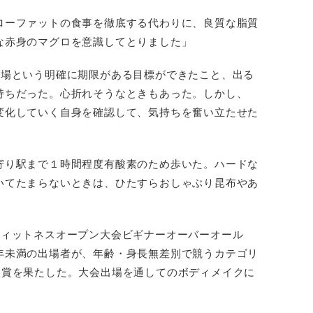
ローファットの食事を徹底する代わりに、良質な脂質
な赤身のマグロを意識してとりました」
出場という明確に期限がある目標ができたこと、出る
持ちだった。心折れそうなときもあった。しかし、
変化していく自身を確認して、気持ちを奮い立たせた
寄り駅まで１時間程度有酸素のため歩いた。ハードな
いてたまらないときは、ひたすらおしゃぶり昆布やあ
フィットネスオープン大会ビギナーオーバーオール
年未満の出場者が、年齢・身長無差別で競うカテゴリ
入賞を果たした。大会出場を通してのボディメイクに