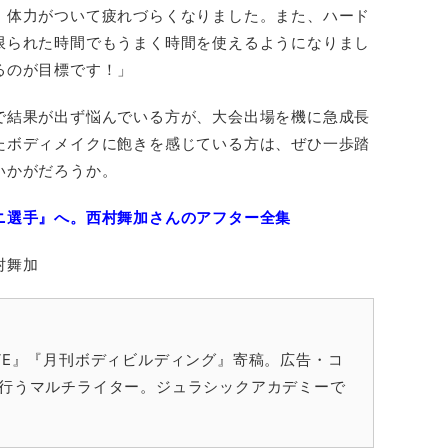
、体力がついて疲れづらくなりました。また、ハード
限られた時間でもうまく時間を使えるようになりまし
るのが目標です！」
で結果が出ず悩んでいる方が、大会出場を機に急成長
たボディメイクに飽きを感じている方は、ぜひ一歩踏
いかがだろうか。
ニ選手』へ。西村舞加さんのアフター全集
村舞加
 LOVE』『月刊ボディビルディング』寄稿。広告・コ
も行うマルチライター。ジュラシックアカデミーで