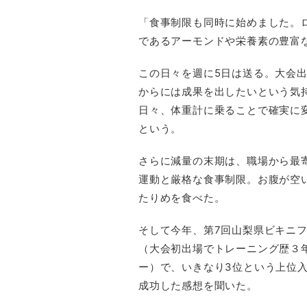
「食事制限も同時に始めました。
であるアーモンドや栄養素の豊富
この日々を週に5日は送る。大会
からには成果を出したいという気
日々、体重計に乗ることで確実に
という。
さらに減量の末期は、職場から最
運動と厳格な食事制限。お腹が空
たりめを食べた。
そして今年、第7回山梨県ビキニ
（大会初出場でトレーニング歴３
ー）で、いきなり3位という上位
成功した感想を聞いた。