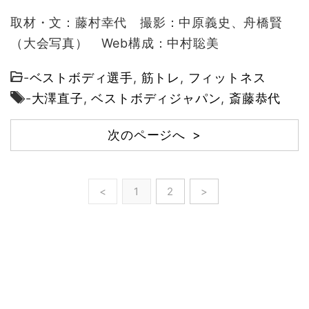
取材・文：藤村幸代 撮影：中原義史、舟橋賢
（大会写真） Web構成：中村聡美
-
ベストボディ選手
,
筋トレ
,
フィットネス
-
大澤直子
,
ベストボディジャパン
,
斎藤恭代
次のページへ >
<
1
2
>