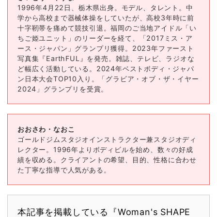
1996年4月22日、栃木県出身。モデル、タレント。中
学から高校まで器械体操をしていたが、高校3年時に前
十字靭帯を痛めて競技引退。福岡のご当地アイドル「い
ちご姫ユニット」のリーダーを経て、「2017ミス・ア
ース・ジャパン」グランプリ獲得。2023年ファースト
写真集『EarthFUL』を発売。雑誌、テレビ、ラジオな
ど幅広く活動している。2024年ベストボディ・ジャパ
ン日本大会TOP10入り。「グラビア・オブ・ザ・イヤー
2024」グランプリを受賞。
おおさわ・なおこ
ゴールドジムスタジオインストラクター兼スタジオディ
レクター。1996年よりボディビルを始め、数々の好成
績を収める。クライアントの希望、目的、性格に合わせ
た丁寧な指導で人気がある。
本記事を掲載している『Woman's SHAPE