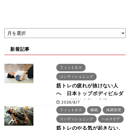
新着記事
フィットネス
コンディショニング
筋トレの疲れが抜けない人
へ 日本トップボディビルダ
ー・刈川啓志郎が実践する
2026/8/7
「回復習慣」
フィットネス
睡眠
体調管理
コンディショニング
ヘルスケア
筋トレのやる気が起きない、