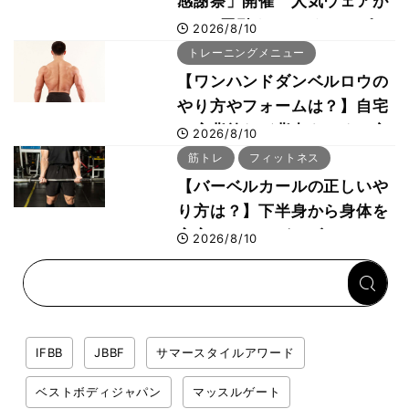
感謝祭」開催 人気ウェアが
1000円引き、UVクールポン
2026/8/10
チョは半額の990円に
トレーニングメニュー
【ワンハンドダンベルロウの
やり方やフォームは？】自宅
で広背筋など背中をつくる方
2026/8/10
法をボディビル世界王者・鈴
筋トレ
フィットネス
木雅選手が解説
【バーベルカールの正しいや
り方は？】下半身から身体を
安定させるのがカギ！
2026/8/10
IFBB
JBBF
サマースタイルアワード
ベストボディジャパン
マッスルゲート