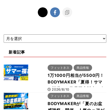
新着記事
フィットネス
商品情報
1万1000円相当が5500円！
BODYMAKER「夏得！サマ
ー福袋」を数量限定販売 次
2026/8/10
回使える1000円OFFクーポ
フィットネス
商品情報
ンも
BODYMAKERが「夏のお盆