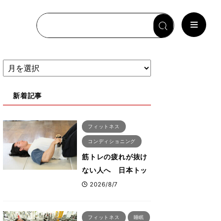
新着記事
フィットネス
コンディショニング
筋トレの疲れが抜け
ない人へ 日本トッ
プボディビルダー・
2026/8/7
刈川啓志郎が実践す
る「回復習慣」
フィットネス
睡眠