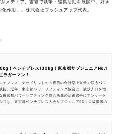
ング系メディア、書籍で執筆・編集活動を展開中。好き
同化作用」。株式会社プッシュアップ代表。
事
0kg！ベンチプレス130kg！東京都サブジュニアNo.1
生ラガーマン！
ンチプレス、デッドリフトの３種目の合計挙上重量で競うパワ
競技。近年、東京都パワーリフティング協会は、競技人口を増
な東京都パワーリフティング協会所属の活躍選手にアンケート
今回は、東京都ベンチプレス大会サブジュニア93キロ級優勝の