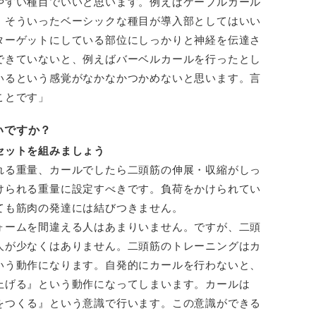
やすい種目でいいと思います。例えばケーブルカール
。そういったベーシックな種目が導入部としてはいい
ターゲットにしている部位にしっかりと神経を伝達さ
できていないと、例えばバーベルカールを行ったとし
いるという感覚がなかなかつかめないと思います。言
ことです」
いですか？
セットを組みましょう
れる重量、カールでしたら二頭筋の伸展・収縮がしっ
けられる重量に設定すべきです。負荷をかけられてい
ても筋肉の発達には結びつきません。
ォームを間違える人はあまりいません。ですが、二頭
人が少なくはありません。二頭筋のトレーニングはカ
いう動作になります。自発的にカールを行わないと、
上げる』という動作になってしまいます。カールは
をつくる』という意識で行います。この意識ができる