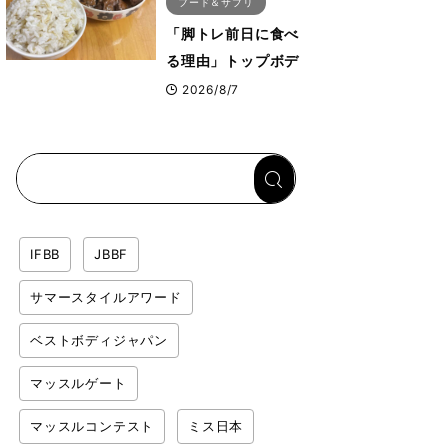
フード＆サプリ
「脚トレ前日に食べ
る理由」トップボデ
ィビルダーが愛用す
2026/8/7
る「米＋牛肉」のシ
ンプル回復メシと
は？
IFBB
JBBF
サマースタイルアワード
ベストボディジャパン
マッスルゲート
マッスルコンテスト
ミス日本