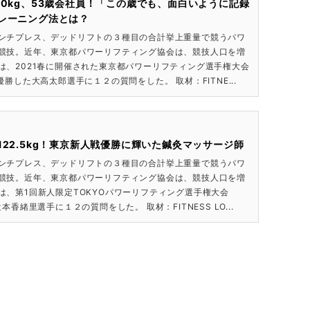
30kg、53歳会社員！「この歳でも、面白いように記録
レーニング法とは？
ンチプレス、デッドリフトの３種目の合計挙上重量で競うパワ
競技。近年、東京都パワーリフティング協会は、競技人口を増
は、2021春に開催された東京都パワーリフティング選手権大会
優勝した大高太郎選手に１２の質問をした。 取材：FITNE...
122.5kg！東京新人戦優勝に輝いた鍼灸マッサージ師
ンチプレス、デッドリフトの３種目の合計挙上重量で競うパワ
競技。近年、東京都パワーリフティング協会は、競技人口を増
は、第1回新人限定TOKYOパワーリフティング選手権大会
本香緒里選手に１２の質問をした。 取材：FITNESS LO...