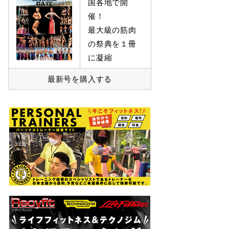
国各地で開
催！
最大級の筋肉
の祭典を１冊
に凝縮
最新号を購入する