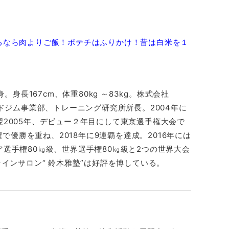
るなら肉よりご飯！ポテチはふりかけ！昔は白米を１
。身長167cm、体重80kg ～83kg。株式会社
ルドジム事業部、トレーニング研究所所長。2004年に
2005年、デビュー２年目にして東京選手権大会で
権で優勝を重ね、2018年に9連覇を達成。2016年には
選手権80㎏級、世界選手権80㎏級と2つの世界大会
ラインサロン“ 鈴木雅塾”は好評を博している。