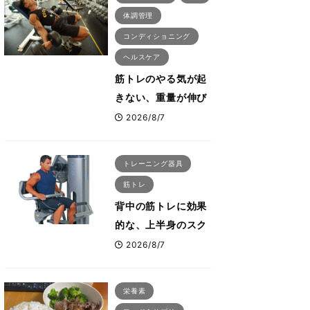
体調管理
コンディショニング
ヘルスケア
筋トレのやる気が起
きない、重量が伸び
ない ボディビル世
2026/8/7
界王者・鈴木雅が教
える食事・睡眠・呼
トレーニング器具
吸の整え方
筋トレ
背中の筋トレに効果
的な、上半身のスク
ワットとも言われた
2026/8/7
最高マシン“ノーチラ
ス・プルオーバーマ
栄養素
シン”とは？