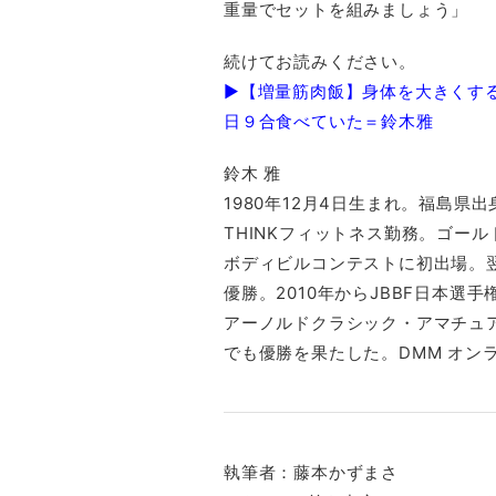
重量でセットを組みましょう」
続けてお読みください。
▶【増量筋肉飯】身体を大きくす
日９合食べていた＝鈴木雅
鈴木 雅
1980年12月4日生まれ。福島県出身
THINKフィットネス勤務。ゴー
ボディビルコンテストに初出場。翌
優勝。2010年からJBBF日本選手
アーノルドクラシック・アマチュア
でも優勝を果たした。DMM オン
執筆者：藤本かずまさ