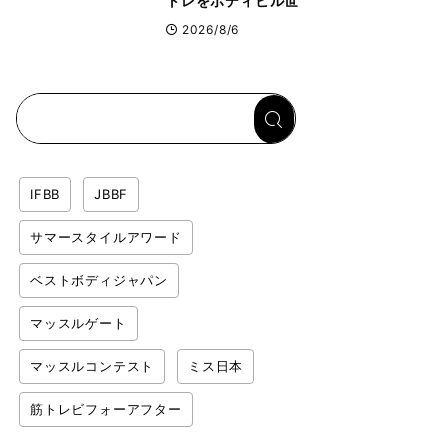
トレをボディビル世
界王者鈴木雅選手が
2026/8/6
解説！「なかなか大
きくならない肩の鍛
え方」前編
IFBB
JBBF
サマースタイルアワード
ベストボディジャパン
マッスルゲート
マッスルコンテスト
ミス日本
筋トレビフォーアフター