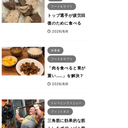
由 木澤大祐が解説
フード＆サプリ
トップ選手が疲労回
復のために食べる
「リカバリー飯」と
2026/8/6
は？専門家が絶賛し
た鶏レバー活用法
栄養素
フード＆サプリ
「肉を食べると胃が
重い……」を解決？
トップボディビルダ
2026/8/6
ーのリカバリー飯を
専門家がロジカル解
トレーニングメニュー
説
フィットネス
三角筋に効果的な筋