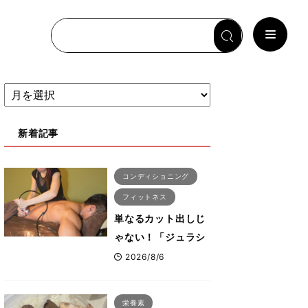
新着記事
コンディショニング
フィットネス
単なるカット出しじ
ゃない！「ジュラシ
ック筋膜リリース」
2026/8/6
が口コミだけで大ヒ
ットした納得の理
栄養素