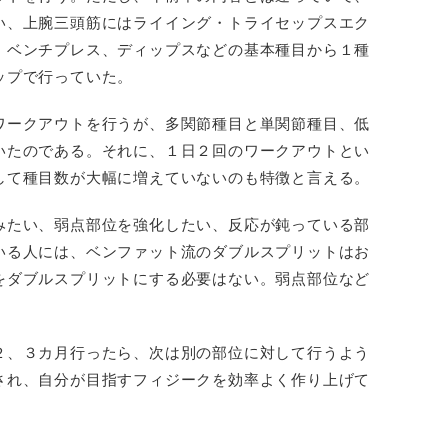
い、上腕三頭筋にはライイング・トライセップスエク
・ベンチプレス、ディップスなどの基本種目から１種
ップで行っていた。
ワークアウトを行うが、多関節種目と単関節種目、低
いたのである。それに、１日２回のワークアウトとい
して種目数が大幅に増えていないのも特徴と言える。
みたい、弱点部位を強化したい、反応が鈍っている部
いる人には、ベンファット流のダブルスプリットはお
をダブルスプリットにする必要はない。弱点部位など
２、３カ月行ったら、次は別の部位に対して行うよう
され、自分が目指すフィジークを効率よく作り上げて