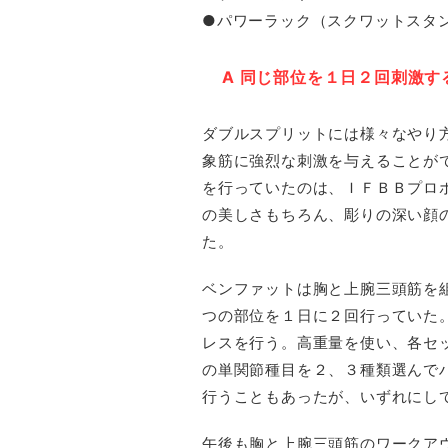
●パワーラック（スクワットスタ
A 同じ部位を１日２回刺激す
ダブルスプリットには様々なやり
象筋に強烈な刺激を与えることがで
を行っていたのは、ＩＦＢＢプロ
の美しさもちろん、彫りの深い顔
た。
ベンファットは胸と上腕三頭筋を
つの部位を１日に２回行っていた
レスを行う。高重量を使い、各セ
の単関節種目を２、３種類選んで
行うこともあったが、いずれにし
午後も胸と上腕三頭筋のワークア