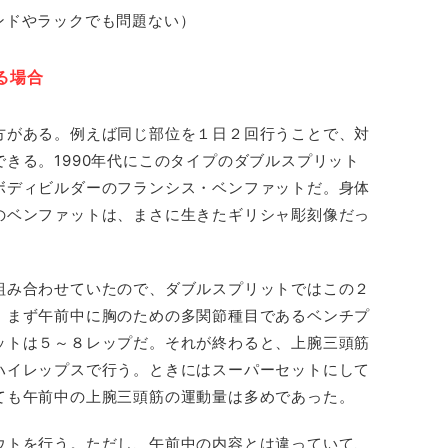
ンドやラックでも問題ない）
る場合
方がある。例えば同じ部位を１日２回行うことで、対
きる。1990年代にこのタイプのダブルスプリット
ボディビルダーのフランシス・ベンファットだ。身体
のベンファットは、まさに生きたギリシャ彫刻像だっ
組み合わせていたので、ダブルスプリットではこの２
。まず午前中に胸のための多関節種目であるベンチプ
ットは５～８レップだ。それが終わると、上腕三頭筋
ハイレップスで行う。ときにはスーパーセットにして
ても午前中の上腕三頭筋の運動量は多めであった。
ウトを行う。ただし、午前中の内容とは違っていて、