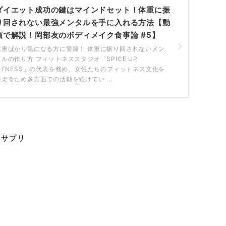
ダイエット成功の鍵はマインドセット！体重に振
り回されない最強メンタルを手に入れる方法【動
画で解説！岡部友のボディメイク食事論 #5】
体重ばかり気になる方に警鐘！ 体重に振り回されないメン
タルの作り方 フィットネススタジオ「SPICE UP
FITNESS」の代表を務め、女性たちのフィットネス文化を
変えるため多方面での活動を続けてい ...
＆サプリ