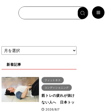
新着記事
フィットネス
コンディショニング
筋トレの疲れが抜け
ない人へ 日本トッ
プボディビルダー・
2026/8/7