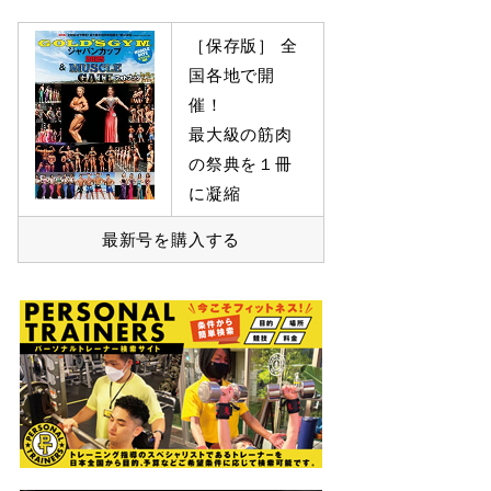
［保存版］ 全
国各地で開
催！
最大級の筋肉
の祭典を１冊
に凝縮
最新号を購入する