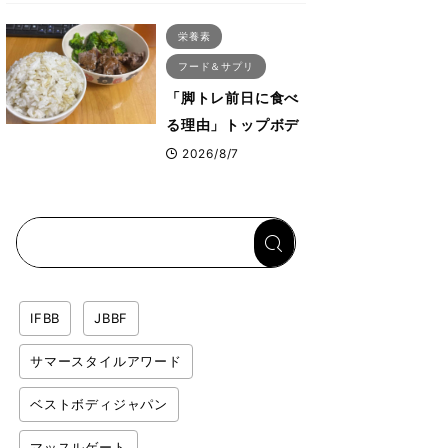
ス・プルオーバーマ
栄養素
シン”とは？
フード＆サプリ
「脚トレ前日に食べ
る理由」トップボデ
ィビルダーが愛用す
2026/8/7
る「米＋牛肉」のシ
ンプル回復メシと
は？
IFBB
JBBF
サマースタイルアワード
ベストボディジャパン
マッスルゲート