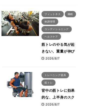
刈川啓志郎が実践す
る「回復習慣」
フィットネス
睡眠
体調管理
コンディショニング
ヘルスケア
筋トレのやる気が起
きない、重量が伸び
ない ボディビル世
2026/8/7
界王者・鈴木雅が教
える食事・睡眠・呼
トレーニング器具
吸の整え方
筋トレ
背中の筋トレに効果
的な、上半身のスク
ワットとも言われた
2026/8/7
最高マシン“ノーチラ