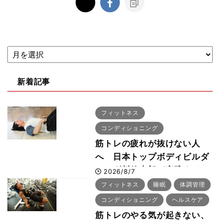
新着記事
フィットネス
コンディショニング
筋トレの疲れが抜けない人
へ 日本トップボディビルダ
ー・刈川啓志郎が実践する
2026/8/7
「回復習慣」
フィットネス
睡眠
体調管理
コンディショニング
ヘルスケア
筋トレのやる気が起きない、