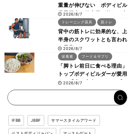
重量が伸びない ボディビル
世界王者・鈴木雅が教える食
2026/8/7
事・睡眠・呼吸の整え方
トレーニング器具
筋トレ
背中の筋トレに効果的な、上
半身のスクワットとも言われ
た最高マシン“ノーチラス・
2026/8/7
プルオーバーマシン”とは？
栄養素
フード＆サプリ
「脚トレ前日に食べる理由」
トップボディビルダーが愛用
する「米＋牛肉」のシンプル
2026/8/7
回復メシとは？
IFBB
JBBF
サマースタイルアワード
ベストボディジャパン
マッスルゲート