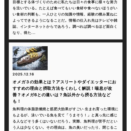
目標とする体づくりのために私たちは日々の食事に様々な努力
を注いでいる。たとえば食べてもいい食材や食べないほうがい
い食材の判断も、一人ひとりの知識や情報、経験の積み重ねに
よってできるようになることだ。情報の仕入れ先はテレビや雑
誌、インターネットからであろう。調べれば調べるほど面白く
なり、得た...
2025.12.16
オメガ３の効果とは？アスリートやダイエッターにお
すすめの理由と摂取方法をくわしく解説！喘息が改
善？オメガ6との違いは？魚以外から摂る方法など
も！
魚料理の体脂肪燃焼と筋肥大効果がすごい 生まれ育った環境に
もよるが、泳いでいる魚を見て「うまそう！」と真っ先に感じ
る人などそう多くはいないだろう。実際、魚料理が苦手だとい
う人は少なくない。その理由は、魚の臭いだったり、閉じるこ