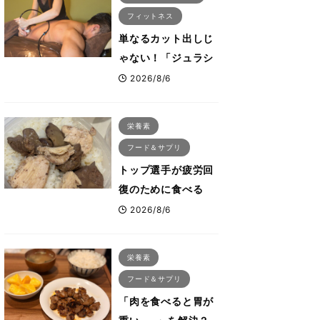
フィットネス
単なるカット出しじ
ゃない！「ジュラシ
ック筋膜リリース」
2026/8/6
が口コミだけで大ヒ
ットした納得の理
栄養素
由 木澤大祐が解説
フード＆サプリ
トップ選手が疲労回
復のために食べる
「リカバリー飯」と
2026/8/6
は？専門家が絶賛し
た鶏レバー活用法
栄養素
フード＆サプリ
「肉を食べると胃が