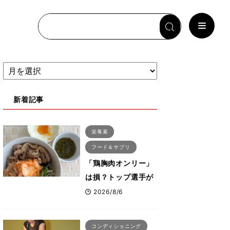
新着記事
栄養素
フード＆サプリ
「鶏胸肉オンリー」
は損？トップ選手が
実践する疲労を残さ
2026/8/6
ないタンパク質＆腸
活コンボ
コンディショニング