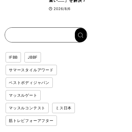
重い……」を解決？
トップボディビルダ
2026/8/6
ーのリカバリー飯を
専門家がロジカル解
説
IFBB
JBBF
サマースタイルアワード
ベストボディジャパン
マッスルゲート
マッスルコンテスト
ミス日本
筋トレビフォーアフター