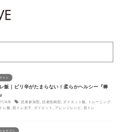
テスト
レ飯｜ピリ辛がたまらない！柔らかヘルシー『棒
』
21/4/8
読者参加型
,
読者投稿型
,
ダイエット飯
,
トレーニング
トレ飯
,
筋トレ女子
,
ダイエット
,
アレンジレシピ
,
筋トレ
ド＆サプリ