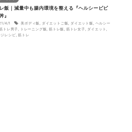
レ飯｜減量中も腸内環境を整える『ヘルシービビ
丼』
21/4/1
美ボディ飯
,
ダイエットご飯
,
ダイエット飯
,
ヘルシー
筋トレ男子
,
トレーニング飯
,
筋トレ飯
,
筋トレ女子
,
ダイエット
,
ンジレシピ
,
筋トレ