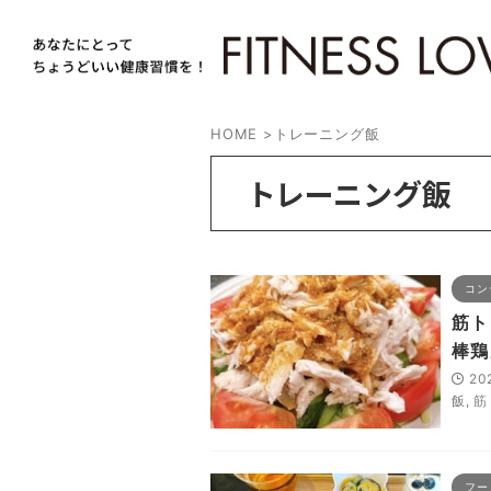
HOME
>
トレーニング飯
トレーニング飯
コン
筋ト
棒鶏
20
飯
,
筋
フー