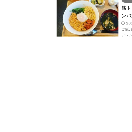
筋ト
ンバ
20
ご飯
,
アレ