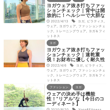
ヨガウェア抜き打ちファッ
ションチェック｜背中は開
放的に！ヘルシーで大胆な
ウェア
2022/4/13
ヨガ
,
ピラティス
,
ウェア
,
ヨガウェア
,
ファッションチェ
ック
,
トレーニングウェア
,
ヨガ＆フィ
ットネス
ヨガ
ヨガウェア抜き打ちファッ
ションチェック｜速乾重
視！お財布に優しく耐久性
も抜群！
2022/4/6
ヨガ
,
ピラティス
,
ウェア
,
ヨガウェア
,
ファッションチェ
ック
,
トレーニングウェア
,
ヨガ＆フィ
ットネス
ファッション
ヨガ
ウェアの決め手は機能
性！“リアル”な【今日のコ
ーディネート】
2020/8/20
Yoga&Fitness
,