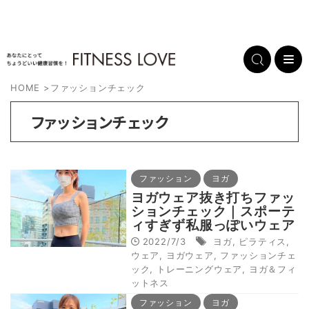
HOME
>
ファッションチェック
ファッションチェック
ファッション
ヨガ
ヨガウェア抜き打ちファッ
ションチェック｜スポーテ
ィすぎず私服っぽいウェア
が人気!?
2022/7/3
ヨガ
,
ピラティス
,
ウェア
,
ヨガウェア
,
ファッションチェ
ック
,
トレーニングウェア
,
ヨガ＆フィ
ットネス
ファッション
ヨガ