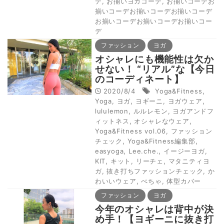
デ
,
お揃いヨガコーデ
,
お揃いコーデお
揃いコーデお揃いコーデお揃いコーデ
お揃いコーデお揃いコーデお揃いコー
デ
ファッション
ヨガ
オシャレにも機能性は欠か
せない！ “リアル”な【今日
のコーディネート】
2020/8/4
Yoga&Fitness
,
Yoga
,
ヨガ
,
ヨギーニ
,
ヨガウェア
,
lululemon
,
ルルレモン
,
ヨガアンドフ
ィットネス
,
オシャレなウェア
,
Yoga&Fitness vol.06
,
ファッション
チェック
,
Yoga&Fitness編集部
,
easyoga
,
Lee.che.
,
イージーヨガ
,
KIT
,
キット
,
リーチェ
,
マタニティヨ
ガ
,
抜き打ちファッションチェック
,
か
わいいウェア
,
ぺちゃ
,
体型カバー
ファッション
ヨガ
今年のオシャレは背中が決
め手！【ヨギーニに抜き打