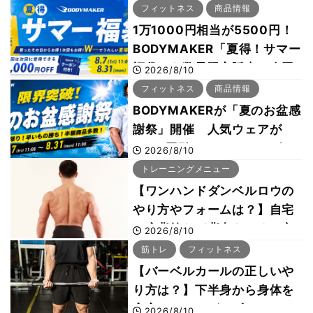
フィットネス
商品情報
1万1000円相当が5500円！
BODYMAKER「夏得！サマー
福袋」を数量限定販売 次回
2026/8/10
使える1000円OFFクーポン
フィットネス
商品情報
も
BODYMAKERが「夏のお盆感
謝祭」開催 人気ウェアが
1000円引き、UVクールポン
2026/8/10
チョは半額の990円に
トレーニングメニュー
【ワンハンドダンベルロウの
やり方やフォームは？】自宅
で広背筋など背中をつくる方
2026/8/10
法をボディビル世界王者・鈴
筋トレ
フィットネス
木雅選手が解説
【バーベルカールの正しいや
り方は？】下半身から身体を
安定させるのがカギ！
2026/8/10