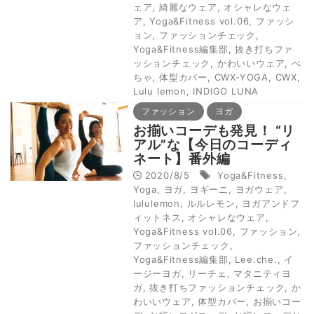
ェア
,
綺麗なウェア
,
オシャレなウェ
ア
,
Yoga&Fitness vol.06
,
ファッシ
ョン
,
ファッションチェック
,
Yoga&Fitness編集部
,
抜き打ちファ
ッションチェック
,
かわいいウェア
,
ぺ
ちゃ
,
体型カバー
,
CWX-YOGA
,
CWX
,
Lulu lemon
,
INDIGO LUNA
ファッション
ヨガ
お揃いコーデも発見！ “リ
アル”な【今日のコーディ
ネート】番外編
2020/8/5
Yoga&Fitness
,
Yoga
,
ヨガ
,
ヨギーニ
,
ヨガウェア
,
lululemon
,
ルルレモン
,
ヨガアンドフ
ィットネス
,
オシャレなウェア
,
Yoga&Fitness vol.06
,
ファッション
,
ファッションチェック
,
Yoga&Fitness編集部
,
Lee.che.
,
イ
ージーヨガ
,
リーチェ
,
マタニティヨ
ガ
,
抜き打ちファッションチェック
,
か
わいいウェア
,
体型カバー
,
お揃いコー