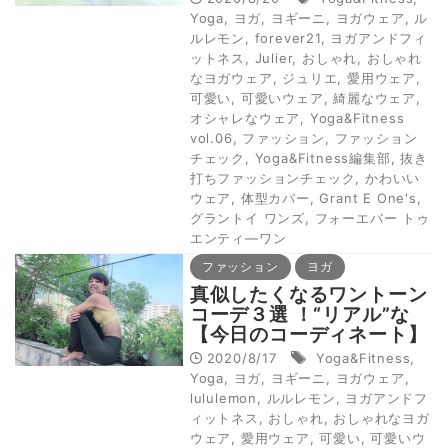
Yoga
,
ヨガ
,
ヨギーニ
,
ヨガウェア
,
ル
ルレモン
,
forever21
,
ヨガアンドフィ
ットネス
,
Julier
,
おしゃれ
,
おしゃれ
なヨガウェア
,
ジュリエ
,
愛用ウェア
,
可愛い
,
可愛いウェア
,
綺麗なウェア
,
オシャレなウェア
,
Yoga&Fitness
vol.06
,
ファッション
,
ファッション
チェック
,
Yoga&Fitness編集部
,
抜き
打ちファッションチェック
,
かわいい
ウェア
,
体型カバー
,
Grant E One's
,
グラントイ ワンズ
,
フォーエバー トゥ
エンティ―ワン
ファッション
ヨガ
真似したくなるワントーン
コーデ３選 ！“リアル”な
【今日のコーディネート】
2020/8/17
Yoga&Fitness
,
Yoga
,
ヨガ
,
ヨギーニ
,
ヨガウェア
,
lululemon
,
ルルレモン
,
ヨガアンドフ
ィットネス
,
おしゃれ
,
おしゃれなヨガ
ウェア
,
愛用ウェア
,
可愛い
,
可愛いウ