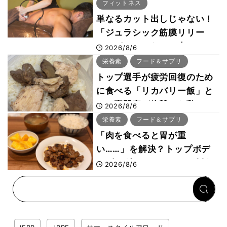
フィットネス
単なるカット出しじゃない！
「ジュラシック筋膜リリー
ス」が口コミだけで大ヒット
2026/8/6
した納得の理由 木澤大祐が
栄養素
フード＆サプリ
解説
トップ選手が疲労回復のため
に食べる「リカバリー飯」と
は？専門家が絶賛した鶏レバ
2026/8/6
ー活用法
栄養素
フード＆サプリ
「肉を食べると胃が重
い……」を解決？トップボデ
ィビルダーのリカバリー飯を
2026/8/6
専門家がロジカル解説