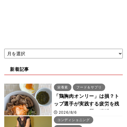
新着記事
栄養素
フード＆サプリ
「鶏胸肉オンリー」は損？ト
ップ選手が実践する疲労を残
さないタンパク質＆腸活コン
2026/8/6
ボ
コンディショニング