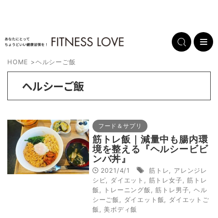
HOME
>
ヘルシーご飯
ヘルシーご飯
フード＆サプリ
筋トレ飯｜減量中も腸内環
境を整える『ヘルシービビ
ンバ丼』
2021/4/1
筋トレ
,
アレンジレ
シピ
,
ダイエット
,
筋トレ女子
,
筋トレ
飯
,
トレーニング飯
,
筋トレ男子
,
ヘル
シーご飯
,
ダイエット飯
,
ダイエットご
飯
,
美ボディ飯