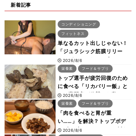
新着記事
コンディショニング
フィットネス
単なるカット出しじゃない！
「ジュラシック筋膜リリー
ス」が口コミだけで大ヒット
2026/8/6
した納得の理由 木澤大祐が
栄養素
フード＆サプリ
解説
トップ選手が疲労回復のため
に食べる「リカバリー飯」と
は？専門家が絶賛した鶏レバ
2026/8/6
ー活用法
栄養素
フード＆サプリ
「肉を食べると胃が重
い……」を解決？トップボデ
ィビルダーのリカバリー飯を
2026/8/6