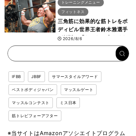
専門家がロジカル解説
トレーニングメニュー
フィットネス
三角筋に効果的な筋トレをボ
ディビル世界王者鈴木雅選手
が解説！「なかなか大きくな
2026/8/6
らない肩の鍛え方」前編
IFBB
JBBF
サマースタイルアワード
ベストボディジャパン
マッスルゲート
マッスルコンテスト
ミス日本
筋トレビフォーアフター
※当サイトはAmazonアソシエイトプログラム