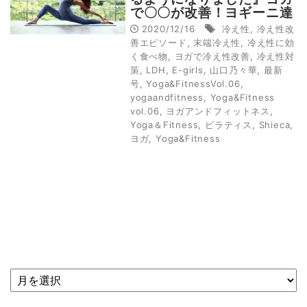
で〇〇が改善！ヨギーニ達
のリアルなエピソード
2020/12/16
冷え性
,
冷え性改
善エピソード
,
末端冷え性
,
冷え性に効
く食べ物
,
ヨガで冷え性改善
,
冷え性対
策
,
LDH
,
E-girls
,
山口乃々華
,
最新
号
,
Yoga&FitnessVol.06
,
yogaandfitness
,
Yoga&Fitness
vol.06
,
ヨガアンドフィットネス
,
Yoga＆Fitness
,
ピラティス
,
Shieca
,
ヨガ
,
Yoga&Fitness