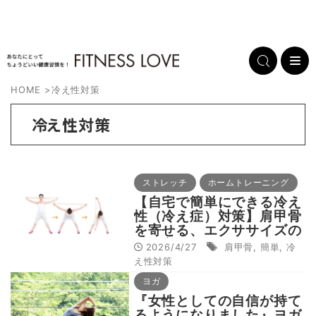
HOME
>
冷え性対策
冷え性対策
ストレッチ
ホームトレーニング
【自宅で簡単にできる冷え
性（冷え症）対策】肩甲骨
を寄せる、エクササイズの
やり方
2026/4/27
肩甲骨
,
簡単
,
冷
え性対策
ヨガ
『女性としての自信が持て
るようになりました』ヨガ