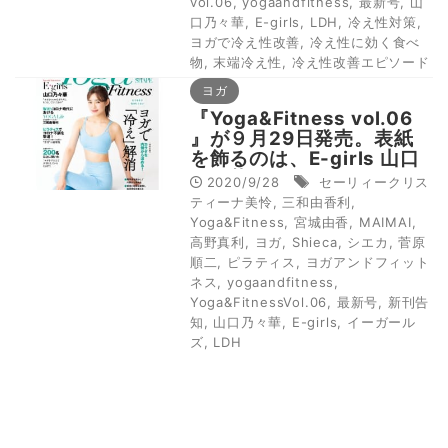
vol.06
,
yogaandfitness
,
最新号
,
山
口乃々華
,
E-girls
,
LDH
,
冷え性対策
,
ヨガで冷え性改善
,
冷え性に効く食べ
物
,
末端冷え性
,
冷え性改善エピソード
ヨガ
『Yoga&Fitness vol.06
』が９月29日発売。表紙
を飾るのは、E-girls 山口
乃々華！
2020/9/28
セーリィークリス
ティーナ美怜
,
三和由香利
,
Yoga&Fitness
,
宮城由香
,
MAIMAI
,
高野真利
,
ヨガ
,
Shieca
,
シエカ
,
菅原
順二
,
ピラティス
,
ヨガアンドフィット
ネス
,
yogaandfitness
,
Yoga&FitnessVol.06
,
最新号
,
新刊告
知
,
山口乃々華
,
E-girls
,
イーガール
ズ
,
LDH