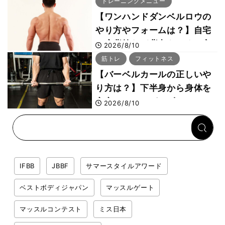
トレーニングメニュー
【ワンハンドダンベルロウの
やり方やフォームは？】自宅
で広背筋など背中をつくる方
2026/8/10
法をボディビル世界王者・鈴
筋トレ
フィットネス
木雅選手が解説
【バーベルカールの正しいや
り方は？】下半身から身体を
安定させるのがカギ！
2026/8/10
IFBB
JBBF
サマースタイルアワード
ベストボディジャパン
マッスルゲート
マッスルコンテスト
ミス日本