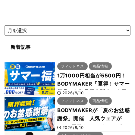
新着記事
フィットネス
商品情報
1万1000円相当が5500円！
BODYMAKER「夏得！サマー
福袋」を数量限定販売 次回
2026/8/10
使える1000円OFFクーポン
フィットネス
商品情報
も
BODYMAKERが「夏のお盆感
謝祭」開催 人気ウェアが
1000円引き、UVクールポン
2026/8/10
チョは半額の990円に