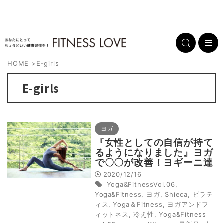
HOME
>
E-girls
E-girls
ヨガ
『女性としての自信が持て
るようになりました』ヨガ
で〇〇が改善！ヨギーニ達
のリアルなエピソード
2020/12/16
Yoga&FitnessVol.06
,
Yoga&Fitness
,
ヨガ
,
Shieca
,
ピラテ
ィス
,
Yoga＆Fitness
,
ヨガアンドフ
ィットネス
,
冷え性
,
Yoga&Fitness