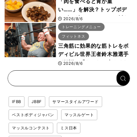
「肉を食べると胃が重
い……」を解決？トップボデ
ィビルダーのリカバリー飯を
2026/8/6
専門家がロジカル解説
トレーニングメニュー
フィットネス
三角筋に効果的な筋トレをボ
ディビル世界王者鈴木雅選手
が解説！「なかなか大きくな
2026/8/6
らない肩の鍛え方」前編
IFBB
JBBF
サマースタイルアワード
ベストボディジャパン
マッスルゲート
マッスルコンテスト
ミス日本