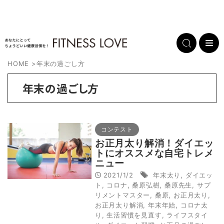
HOME
>
年末の過ごし方
年末の過ごし方
コンテスト
お正月太り解消！ダイエッ
トにオススメな自宅トレメ
ニュー
2021/1/2
年末太り
,
ダイエッ
ト
,
コロナ
,
桑原弘樹
,
桑原先生
,
サプ
リメントマスター
,
桑原
,
お正月太り
,
お正月太り解消
,
年末年始
,
コロナ太
り
,
生活習慣を見直す
,
ライフスタイ