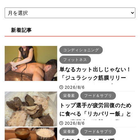
新着記事
コンディショニング
フィットネス
単なるカット出しじゃない！
「ジュラシック筋膜リリー
ス」が口コミだけで大ヒット
2026/8/6
した納得の理由 木澤大祐が
栄養素
フード＆サプリ
解説
トップ選手が疲労回復のため
に食べる「リカバリー飯」と
は？専門家が絶賛した鶏レバ
2026/8/6
ー活用法
栄養素
フード＆サプリ