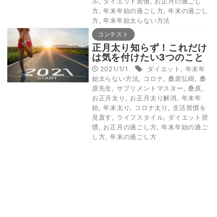
ル
,
ダイエット習慣
,
お正月の過ごし
方
,
年末年始の過ごし方
,
年末の過ごし
方
,
年末年始太らない方法
コンテスト
正月太り知らず！これだけ
は気を付けたい3つのこと
2021/1/1
ダイエット
,
年末年
始太らない方法
,
コロナ
,
桑原弘樹
,
桑
原先生
,
サプリメントマスター
,
桑原
,
お正月太り
,
お正月太り解消
,
年末年
始
,
年末太り
,
コロナ太り
,
生活習慣を
見直す
,
ライフスタイル
,
ダイエット習
慣
,
お正月の過ごし方
,
年末年始の過ご
し方
,
年末の過ごし方