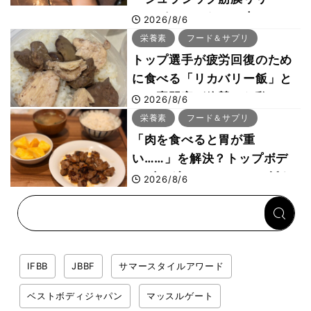
ス」が口コミだけで大ヒット
2026/8/6
した納得の理由 木澤大祐が
栄養素
フード＆サプリ
解説
トップ選手が疲労回復のため
に食べる「リカバリー飯」と
は？専門家が絶賛した鶏レバ
2026/8/6
ー活用法
栄養素
フード＆サプリ
「肉を食べると胃が重
い……」を解決？トップボデ
ィビルダーのリカバリー飯を
2026/8/6
専門家がロジカル解説
IFBB
JBBF
サマースタイルアワード
ベストボディジャパン
マッスルゲート