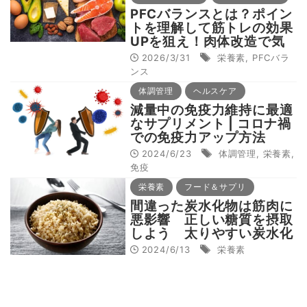
PFCバランスとは？ポイン
トを理解して筋トレの効果
UPを狙え！肉体改造で気
を付けたい栄養摂取のコツ
2026/3/31
栄養素
,
PFCバラ
ンス
体調管理
ヘルスケア
減量中の免疫力維持に最適
なサプリメント | コロナ禍
での免疫力アップ方法
2024/6/23
体調管理
,
栄養素
,
免疫
栄養素
フード＆サプリ
間違った炭水化物は筋肉に
悪影響 正しい糖質を摂取
しよう 太りやすい炭水化
物を知る
2024/6/13
栄養素