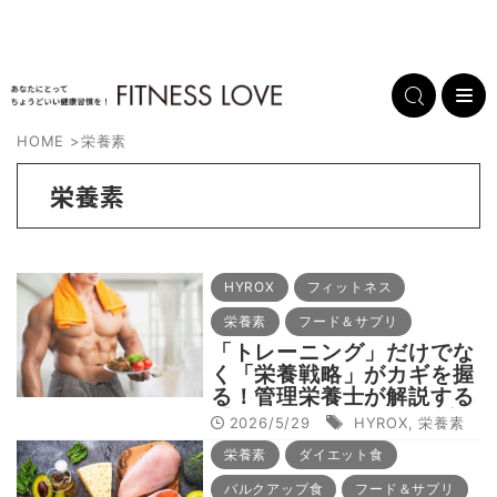
HOME
>
栄養素
栄養素
HYROX
フィットネス
栄養素
フード＆サプリ
「トレーニング」だけでな
く「栄養戦略」がカギを握
る！管理栄養士が解説する
「HYROXアスリートが意
2026/5/29
HYROX
,
栄養素
識したい栄養素」
栄養素
ダイエット食
バルクアップ食
フード＆サプリ