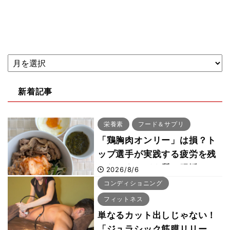
新着記事
栄養素
フード＆サプリ
「鶏胸肉オンリー」は損？ト
ップ選手が実践する疲労を残
さないタンパク質＆腸活コン
2026/8/6
ボ
コンディショニング
フィットネス
単なるカット出しじゃない！
「ジュラシック筋膜リリー