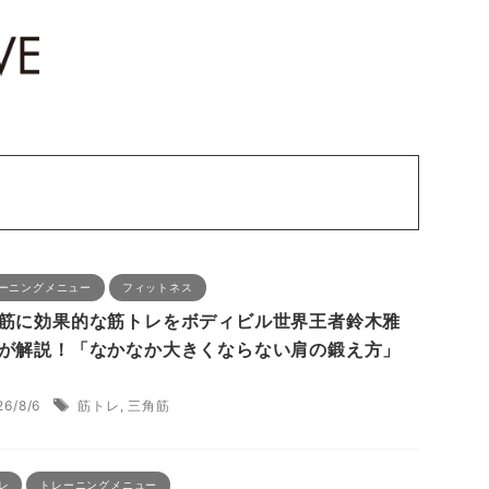
ーニングメニュー
フィットネス
筋に効果的な筋トレをボディビル世界王者鈴木雅
が解説！「なかなか大きくならない肩の鍛え方」
26/8/6
筋トレ
,
三角筋
レ
トレーニングメニュー