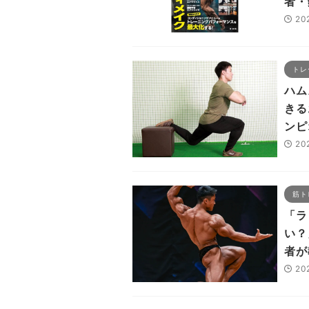
者・
20
トレ
ハム
きる
ンピ
20
筋ト
「ラ
い？
者が
20