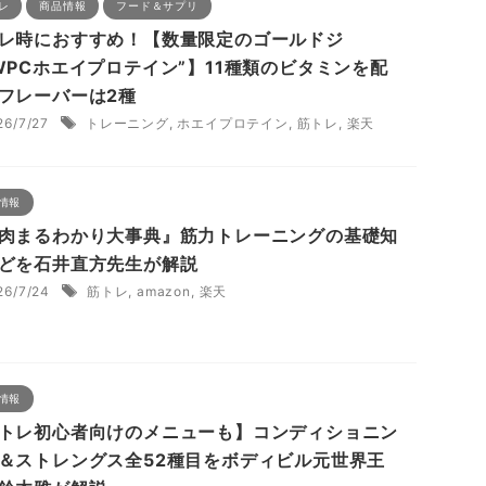
レ
商品情報
フード＆サプリ
レ時におすすめ！【数量限定のゴールドジ
WPCホエイプロテイン”】11種類のビタミンを配
フレーバーは2種
26/7/27
トレーニング
,
ホエイプロテイン
,
筋トレ
,
楽天
情報
肉まるわかり大事典』筋力トレーニングの基礎知
どを石井直方先生が解説
26/7/24
筋トレ
,
amazon
,
楽天
情報
トレ初心者向けのメニューも】コンディショニン
＆ストレングス全52種目をボディビル元世界王