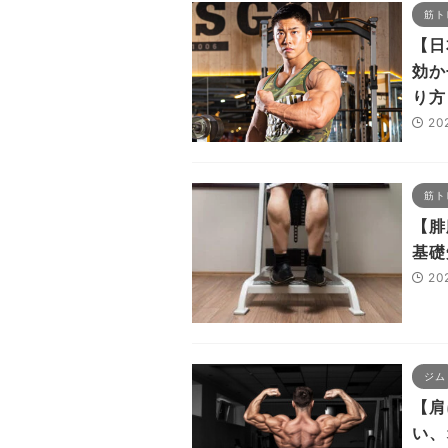
筋ト
【日
効か
り方
20
筋ト
【腓
基礎
20
ジム
【肩
い、