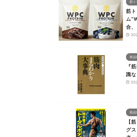
筋ト
筋ト
ム“
合、
20
商品
『筋
識な
20
商品
【筋
グス