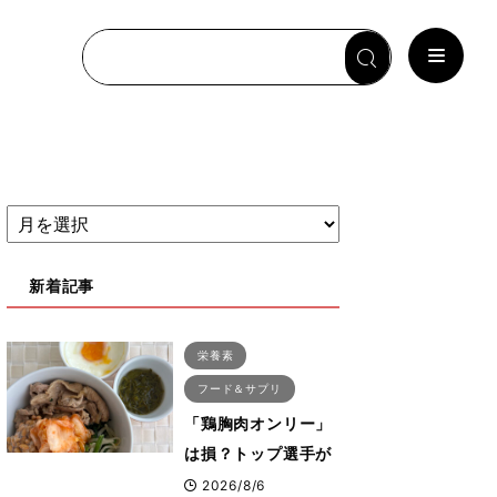
新着記事
栄養素
フード＆サプリ
「鶏胸肉オンリー」
は損？トップ選手が
実践する疲労を残さ
2026/8/6