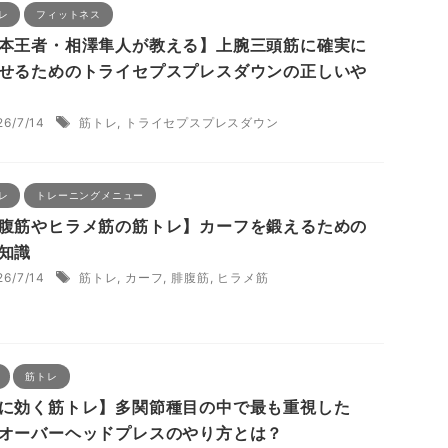
レ
フィットネス
本王者・相澤隼人が教える】上腕三頭筋に確実に
せるためのトライセプスプレスダウンの正しいや
26/7/14
筋トレ
,
トライセプスプレスダウン
レ
トレーニングメニュー
腹筋やヒラメ筋の筋トレ】カーフを鍛えるための
知識
26/7/14
筋トレ
,
カーフ
,
腓腹筋
,
ヒラメ筋
筋トレ
に効く筋トレ】多関節種目の中で最も重視した
オーバーヘッドプレスのやり方とは？