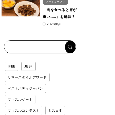
フード＆サプリ
「肉を食べると胃が
重い……」を解決？
トップボディビルダ
2026/8/6
ーのリカバリー飯を
専門家がロジカル解
説
IFBB
JBBF
サマースタイルアワード
ベストボディジャパン
マッスルゲート
マッスルコンテスト
ミス日本