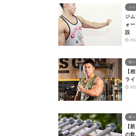
トレ
ジム
ォー
説
20
筋ト
【相
ライ
20
筋ト
【筋
の飲