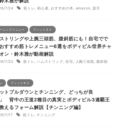
鈴木雅が解説
26/7/24
筋トレ
,
初心者
,
おすすめの本
,
amazon
,
楽天
ーニングメニュー
フィットネス
ストリングや上腕三頭筋、腹斜筋にも！自宅でで
おすすめ筋トレメニュー6選をボディビル世界チャ
オン・鈴木雅が動画解説
26/7/22
筋トレ
,
ハムストリング
,
自宅
,
上腕三頭筋
,
腹斜筋
レ
フィットネス
ットプルダウンとチンニング、どっちが良
」 背中の王道2種目の真実とボディビル3連覇王
教えるフォーム解説【チンニング編】
26/7/17
筋トレ
,
チンニング