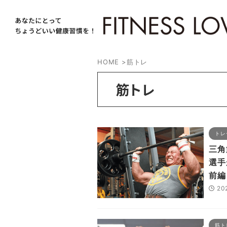
HOME
>
筋トレ
筋トレ
トレ
三角
選手
前編
20
筋ト