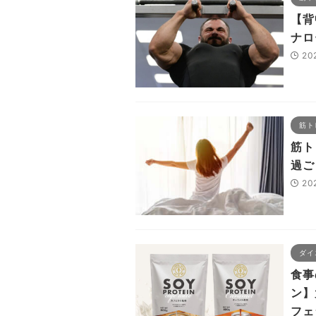
【背
ナロ
20
筋ト
筋ト
過ご
20
ダイ
食事
ン】
フェ