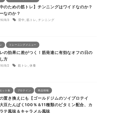
中のための筋トレ】チンニングはワイドなのか？
ーなのか？
26/8/3
背中
,
筋トレ
,
チンニング
レ
トレーニングメニュー
レの効果に差がつく！筋発達に有効なオフの日の
し方
26/8/2
筋トレ
,
休養
エット食
プロテイン
商品情報
の置き換えにも【ゴールドジムのソイプロテイ
大豆たんぱく100％＆11種類のビタミン配合、カ
ラテ風味＆キャラメル風味