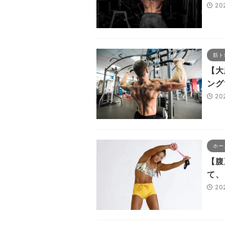
20
筋ト
【大
ング
20
ホー
【腹
て、
20