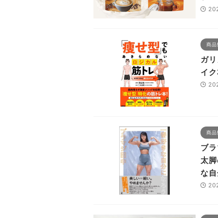
20
商品
ガリ
イク
20
商品
ブラ
太脚
な自
20