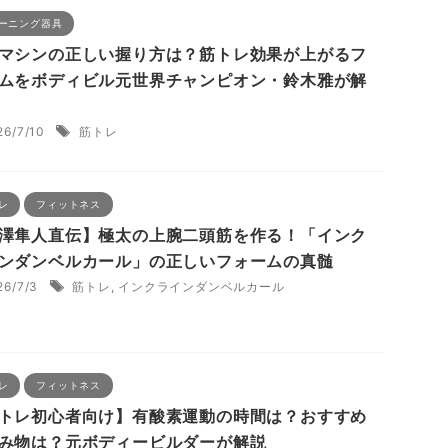
ーニング器具
マシンの正しい握り方は？筋トレ効果が上がるフ
ムをボディビル元世界チャンピオン・鈴木雅が解
26/7/10
筋トレ
レ
フィットネス
澤隼人直伝】極太の上腕二頭筋を作る！「インク
ンダンベルカール」の正しいフォームの真髄
26/7/3
筋トレ
,
インクラインダンベルカール
レ
フィットネス
トレ初心者向け】有酸素運動の時間は？おすすめ
み物は？元ボディービルダーが解説