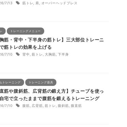
26/7/13
筋トレ
,
肩
,
オーバーヘッドプレス
レ
トレーニングメニュー
胸筋・背中・下半身の筋トレ】三大部位トレーニ
で筋トレの効果を上げる
26/7/10
背中
,
筋トレ
,
大胸筋
,
下半身
ムトレーニング
トレーニング器具
直筋や腹斜筋、広背筋の鍛え方】チューブを使っ
自宅で立ったままで腹筋を鍛えるトレーニング
26/7/10
腹筋
,
広背筋
,
筋トレ
,
腹斜筋
,
腹直筋