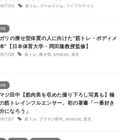
26/7/30
筋トレ
,
ゴールドジム
,
ソイプロテイン
情報
ガリの痩せ型体質の人に向けた“筋トレ・ボディメ
本”【日本体育大学・岡田隆教授監修】
26/7/28
筋トレ
,
痩せ型
,
amazon
,
楽天
情報
マジ田中【筋肉美を収めた撮り下ろし写真も】極
の筋トレインフルエンサー、初の著書「一番好き
分になろう」
26/7/27
筋トレ
,
ブラマジ田中
,
amazon
,
楽天