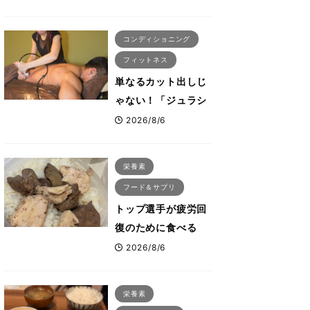
ないタンパク質＆腸
活コンボ
コンディショニング
フィットネス
単なるカット出しじ
ゃない！「ジュラシ
ック筋膜リリース」
2026/8/6
が口コミだけで大ヒ
ットした納得の理
栄養素
由 木澤大祐が解説
フード＆サプリ
トップ選手が疲労回
復のために食べる
「リカバリー飯」と
2026/8/6
は？専門家が絶賛し
た鶏レバー活用法
栄養素