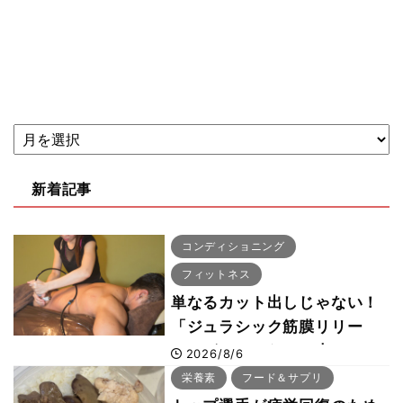
新着記事
コンディショニング
フィットネス
単なるカット出しじゃない！
「ジュラシック筋膜リリー
ス」が口コミだけで大ヒット
2026/8/6
した納得の理由 木澤大祐が
栄養素
フード＆サプリ
解説