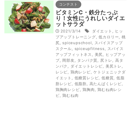
コンテスト
ビタミンC・鉄分たっぷ
り！女性にうれしいダイエ
ットサラダ
2021/3/14
ダイエット
,
ヒッ
プアップトレーニング
,
低カロリー
,
桃
尻
,
spiceupschool
,
スパイスアップ
スクール
,
spiceupfitness
,
スパイス
アップフィットネス
,
美尻
,
ヒップアッ
プ
,
岡部友
,
タンパク質
,
尻トレ
,
高タ
ンパク
,
ダイエットレシピ
,
美尻トレ
,
レシピ
,
鶏肉レシピ
,
ケトジェニックダ
イエット
,
低糖質レシピ
,
低糖質
,
低脂
肪レシピ
,
低脂肪
,
高たんぱくレシピ
,
鶏胸肉レシピ
,
鶏胸肉
,
鶏むね肉レシ
ピ
,
鶏むね肉