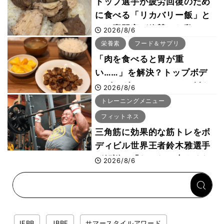
トップ選手が疲労回復のため
に食べる「リカバリー飯」と
は？専門家が絶賛した鶏レバ
2026/8/6
ー活用法
栄養素
フード＆サプリ
「肉を食べると胃が重
い……」を解決？トップボデ
ィビルダーのリカバリー飯を
2026/8/6
専門家がロジカル解説
トレーニングメニュー
フィットネス
三角筋に効果的な筋トレをボ
ディビル世界王者鈴木雅選手
が解説！「なかなか大きくな
2026/8/6
らない肩の鍛え方」前編
IFBB
JBBF
サマースタイルアワード