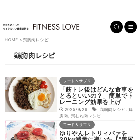
HOME
>
鶏胸肉レシピ
鶏胸肉レシピ
フード＆サプリ
「筋トレ後はどんな食事を
とるといいの？」簡単でト
レーニング効果を上げ
る“鶏胸肉レシピ”
2025/9/26
鶏胸肉レシピ
,
鶏
胸肉
,
鶏むね肉レシピ
フード＆サプリ
ゆりやんレトリィバァを
30kg減量に導いた【“美尻