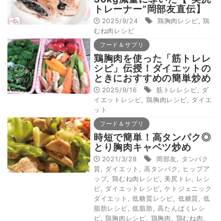
トレーナー”岡部友直伝】
〇〇に漬ける、高タンパク
2025/9/24
鶏胸肉レシピ
,
鶏
低脂質レシピ
むね肉レシピ
フード＆サプリ
鶏胸肉を使った「筋トレレ
シピ」伝授！ダイエットの
ときにおすすめの簡単炒め
物料理
2025/9/16
筋トレレシピ
,
ダ
イエットレシピ
,
鶏胸肉レシピ
,
ダイエ
ット
フード＆サプリ
時短で簡単！高タンパク◎
とり胸肉キャベツ炒め
2021/3/28
岡部友
,
タンパク
質
,
ダイエット
,
高タンパク
,
ヒップア
ップ
,
鶏むね肉レシピ
,
美尻トレ
,
レシ
ピ
,
ダイエットレシピ
,
ケトジェニック
ダイエット
,
低糖質レシピ
,
低糖質
,
低
脂肪レシピ
,
低脂肪
,
高たんぱくレシ
ピ
,
鶏胸肉レシピ
,
鶏胸肉
,
鶏むね肉
,