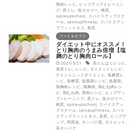
鶏肉レシピ
,
ヒップアップトレーニン
グ
,
尻トレ
,
低カロリー
,
桃尻
,
spiceupschool
,
スパイスアップスク
ール
,
spiceupfitness
,
スパイスアッ
プフィットネス
,
美尻
フード＆サプリ
ダイエット中にオススメ！
とり胸肉のうまみ倍増【塩
麹のとり胸肉ロール】
2021/3/21
高たんぱくレシピ
,
美尻トレ
,
レシピ
,
ダイエットレシピ
,
ケトジェニックダイエット
,
低糖質レ
シピ
,
低糖質
,
低脂肪レシピ
,
低脂肪
,
鶏胸肉レシピ
,
鶏胸肉
,
鶏むね肉レシ
ピ
,
鶏むね肉
,
鶏肉レシピ
,
ヒップアッ
プトレーニング
,
尻トレ
,
低カロリー
,
桃尻
,
spiceupschool
,
スパイスアッ
プスクール
,
spiceupfitness
,
スパイ
スアップフィットネス
,
美尻
,
ヒップア
ップ
,
岡部友
,
タンパク質
,
ダイエット
,
高タンパク