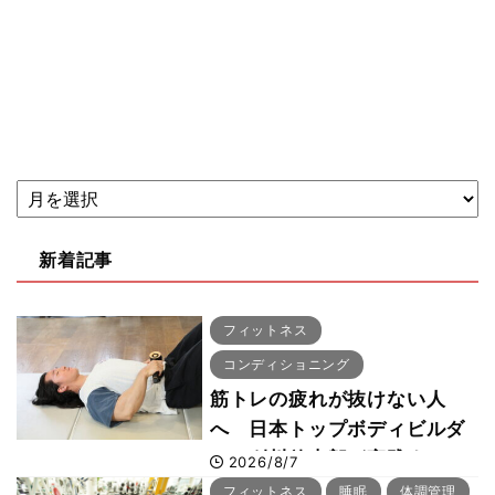
新着記事
フィットネス
コンディショニング
筋トレの疲れが抜けない人
へ 日本トップボディビルダ
ー・刈川啓志郎が実践する
2026/8/7
「回復習慣」
フィットネス
睡眠
体調管理