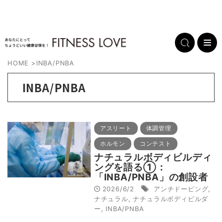
HOME
>
INBA/PNBA
INBA/PNBA
アスリート
体調管理
ホルモン
コンテスト
ナチュラルボディビルディ
ングを語る①：
「INBA/PNBA」の創設者
であるデニー・S・ケイコ
2026/6/2
アンチドーピング
,
ス氏が「WADAの薬物検査
ナチュラル
,
ナチュラルボディビルダ
にこだわる理由」とは
ー
,
INBA/PNBA