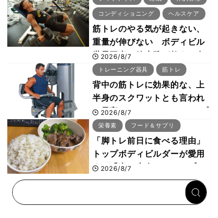
コンディショニング
ヘルスケア
筋トレのやる気が起きない、
重量が伸びない ボディビル
世界王者・鈴木雅が教える食
2026/8/7
事・睡眠・呼吸の整え方
トレーニング器具
筋トレ
背中の筋トレに効果的な、上
半身のスクワットとも言われ
た最高マシン“ノーチラス・プ
2026/8/7
ルオーバーマシン”とは？
栄養素
フード＆サプリ
「脚トレ前日に食べる理由」
トップボディビルダーが愛用
する「米＋牛肉」のシンプル
2026/8/7
回復メシとは？