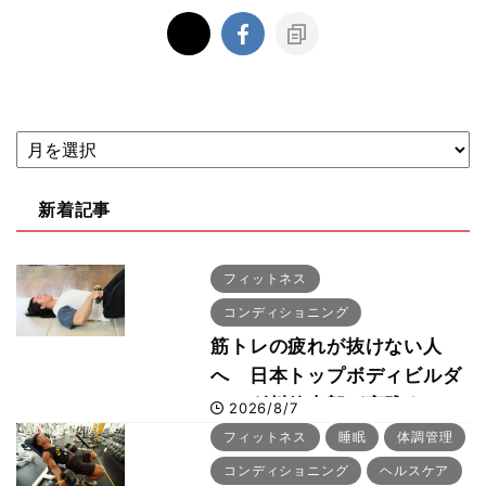
新着記事
フィットネス
コンディショニング
筋トレの疲れが抜けない人
へ 日本トップボディビルダ
ー・刈川啓志郎が実践する
2026/8/7
「回復習慣」
フィットネス
睡眠
体調管理
コンディショニング
ヘルスケア