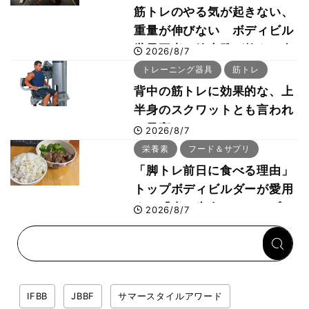
筋トレのやる気が起きない、
重量が伸びない ボディビル
世界王者・鈴木雅が教える食
2026/8/7
事・睡眠・呼吸の整え方
トレーニング器具
筋トレ
背中の筋トレに効果的な、上
半身のスクワットとも言われ
た最高マシン“ノーチラス・
2026/8/7
プルオーバーマシン”とは？
栄養素
フード＆サプリ
「脚トレ前日に食べる理由」
トップボディビルダーが愛用
する「米＋牛肉」のシンプル
2026/8/7
回復メシとは？
IFBB
JBBF
サマースタイルアワード