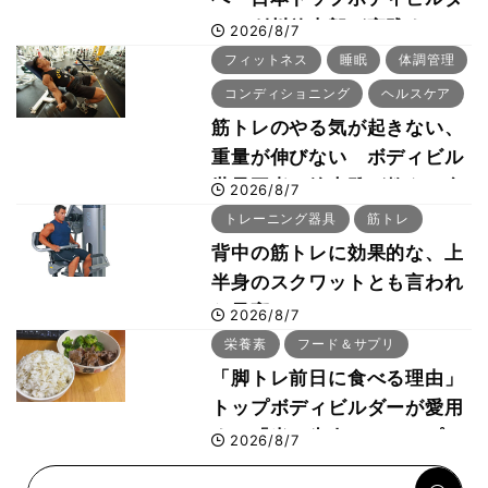
ー・刈川啓志郎が実践する
2026/8/7
「回復習慣」
フィットネス
睡眠
体調管理
コンディショニング
ヘルスケア
筋トレのやる気が起きない、
重量が伸びない ボディビル
世界王者・鈴木雅が教える食
2026/8/7
事・睡眠・呼吸の整え方
トレーニング器具
筋トレ
背中の筋トレに効果的な、上
半身のスクワットとも言われ
た最高マシン“ノーチラス・
2026/8/7
プルオーバーマシン”とは？
栄養素
フード＆サプリ
「脚トレ前日に食べる理由」
トップボディビルダーが愛用
する「米＋牛肉」のシンプル
2026/8/7
回復メシとは？