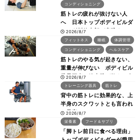
コンディショニング
筋トレの疲れが抜けない人
へ 日本トップボディビルダ
ー・刈川啓志郎が実践する
2026/8/7
「回復習慣」
フィットネス
睡眠
体調管理
コンディショニング
ヘルスケア
筋トレのやる気が起きない、
重量が伸びない ボディビル
世界王者・鈴木雅が教える食
2026/8/7
事・睡眠・呼吸の整え方
トレーニング器具
筋トレ
背中の筋トレに効果的な、上
半身のスクワットとも言われ
た最高マシン“ノーチラス・
2026/8/7
プルオーバーマシン”とは？
栄養素
フード＆サプリ
「脚トレ前日に食べる理由」
トップボディビルダーが愛用