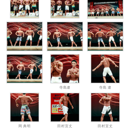
寺島遼
寺島 遼
岡 典明
田村宜丈
田村宜丈