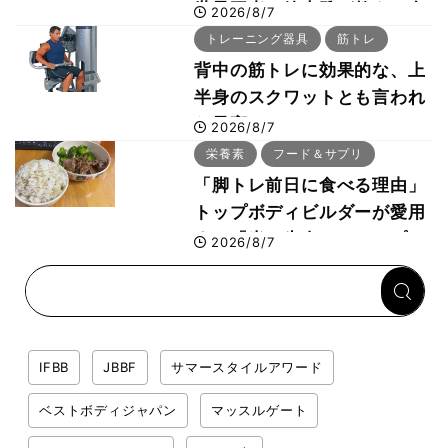
世界王者・鈴木雅が教える食
2026/8/7
事・睡眠・呼吸の整え方
トレーニング器具
筋トレ
背中の筋トレに効果的な、上
半身のスクワットとも言われ
た最高マシン“ノーチラス・
2026/8/7
プルオーバーマシン”とは？
栄養素
フード＆サプリ
「脚トレ前日に食べる理由」
トップボディビルダーが愛用
する「米＋牛肉」のシンプル
2026/8/7
回復メシとは？
IFBB
JBBF
サマースタイルアワード
ベストボディジャパン
マッスルゲート