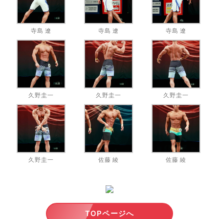
寺島 遼
寺島 遼
寺島 遼
久野圭一
久野圭一
久野圭一
久野圭一
佐藤 綾
佐藤 綾
TOPページへ