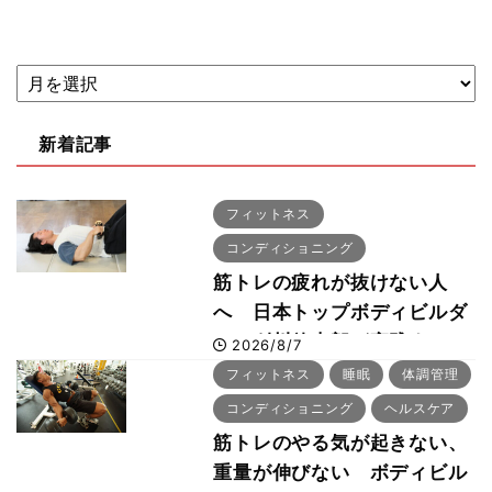
新着記事
フィットネス
コンディショニング
筋トレの疲れが抜けない人
へ 日本トップボディビルダ
ー・刈川啓志郎が実践する
2026/8/7
「回復習慣」
フィットネス
睡眠
体調管理
コンディショニング
ヘルスケア
筋トレのやる気が起きない、
重量が伸びない ボディビル