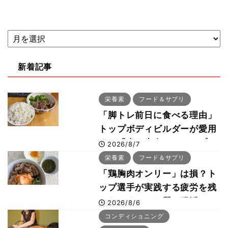
新着記事
栄養素
フード＆サプリ
「脚トレ前日に食べる理由」
トップボディビルダーが愛用
する「米＋牛肉」のシンプル
2026/8/7
回復メシとは？
栄養素
フード＆サプリ
「鶏胸肉オンリー」は損？ト
ップ選手が実践する疲労を残
さないタンパク質＆腸活コン
2026/8/6
ボ
コンディショニング