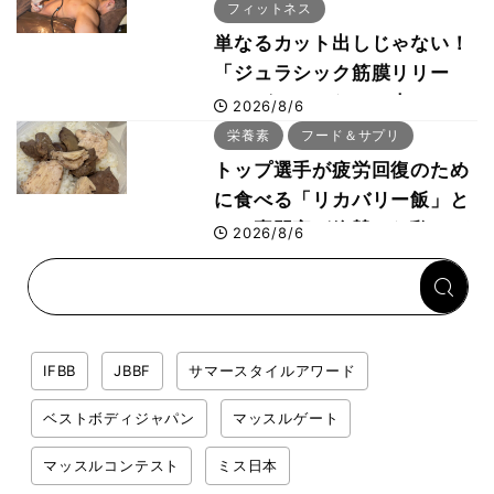
フィットネス
単なるカット出しじゃない！
「ジュラシック筋膜リリー
ス」が口コミだけで大ヒット
2026/8/6
した納得の理由 木澤大祐が
栄養素
フード＆サプリ
解説
トップ選手が疲労回復のため
に食べる「リカバリー飯」と
は？専門家が絶賛した鶏レバ
2026/8/6
ー活用法
IFBB
JBBF
サマースタイルアワード
ベストボディジャパン
マッスルゲート
マッスルコンテスト
ミス日本