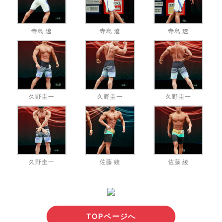
寺島 遼
寺島 遼
寺島 遼
久野圭一
久野圭一
久野圭一
久野圭一
佐藤 綾
佐藤 綾
TOPページへ