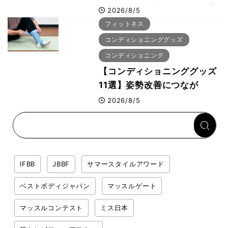
HYROX（ハイロックス）が
2026/8/5
幕張メッセで8月6日から開
フィットネス
幕 約1万2,000人が集結
コンディショニンググッズ
コンディショニング
【コンディショニンググッズ
11選】姿勢改善につなが
る“A-wear（エーウェ
2026/8/5
ア）”など、ボディビル元世
界王者・鈴木雅選手が解説
IFBB
JBBF
サマースタイルアワード
ベストボディジャパン
マッスルゲート
マッスルコンテスト
ミス日本