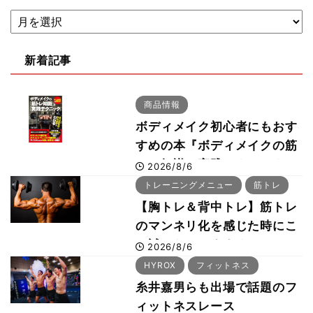
新着記事
商品情報
ボディメイク初心者にもおす
すめの本『ボディメイクの筋
トレ知識と実践テクニック』
2026/8/6
トレーニングメニュー
筋トレ
【胸トレ＆背中トレ】筋トレ
のマンネリ化を感じた時にこ
そ試したいおすすめメニュー
2026/8/6
「拮抗筋スーパーセット法」
HYROX
フィットネス
糸井嘉男らも出場で話題のフ
ィットネスレース