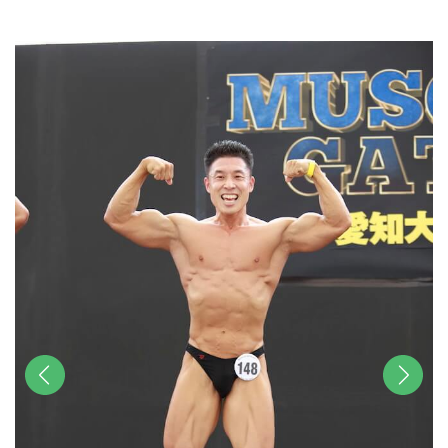
u
t
e
前へ
次へ